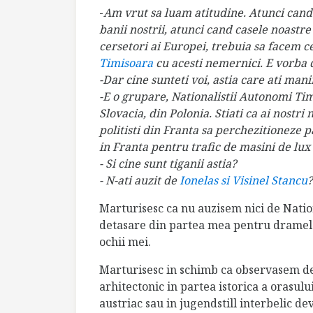
-
Am vrut sa luam atitudine. Atunci can
banii nostrii, atunci cand casele noastr
cersetori ai Europei, trebuia sa facem c
Timisoara
cu acesti nemernici. E vorba d
-Dar cine sunteti voi, astia care ati mani
-E o grupare, Nationalistii Autonomi Tim
Slovacia, din Polonia. Stiati ca ai nostri
politisti din Franta sa perchezitioneze p
in Franta pentru trafic de masini de lux 
- Si cine sunt tiganii astia?
- N-ati auzit de
Ionelas si Visinel Stancu
?
Marturisesc ca nu auzisem nici de Nationa
detasare din partea mea pentru dramele
ochii mei.
Marturisesc in schimb ca observasem de
arhitectonic in partea istorica a orasulu
austriac sau in jugendstill interbelic de