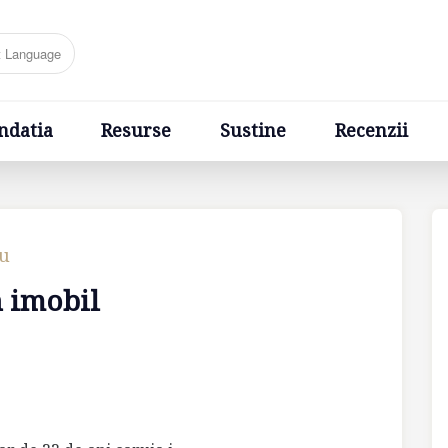
Resurse
Sustine
Recenzii
Ponturi
Cere un sfa
ndatia
Resurse
Sustine
Recenzii
cu
n imobil