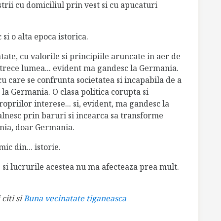
trii cu domiciliul prin vest si cu apucaturi
 si o alta epoca istorica.
tate, cu valorile si principiile aruncate in aer de
trece lumea... evident ma gandesc la Germania.
cu care se confrunta societatea si incapabila de a
 la Germania. O clasa politica corupta si
priilor interese... si, evident, ma gandesc la
alnesc prin baruri si incearca sa transforme
mania, doar Germania.
ic din... istorie.
si lucrurile acestea nu ma afecteaza prea mult.
citi si
Buna vecinatate tiganeasca