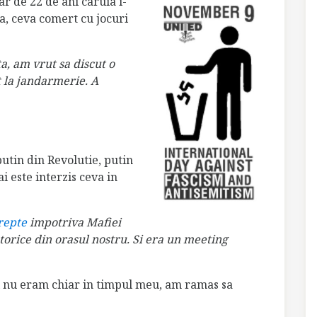
ar de 22 de ani caruia i-
a, ceva comert cu jocuri
a, am vrut sa discut o
 la jandarmerie. A
utin din Revolutie, putin
i este interzis ceva in
repte
impotriva Mafiei
torice din orasul nostru. Si era un meeting
i nu eram chiar in timpul meu, am ramas sa