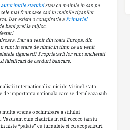
d
autoritatile statului
stau cu mainile in san pe
e cele mai frumoase cad in mainile tiganilor
eva. Dar exista o conspiratie a
Primariei
e bani grei la mijloc.
festat?
isoara. Dar au venit din toata Europa, din
 nu sunt in stare de nimic in timp ce au venit
alatele tiganesti?
Proprietarii lor sunt anchetati
si falsificari de carduri bancare.
listii Internationali si nici de Visinel. Cata
 de importanta nationala care se deruleaza sub
 multa vreme o schimbare a stilului
i. Vazusem cum cladirile in stil rococo tarziu
vin niste “palate” cu turnulete si cu acoperisuri