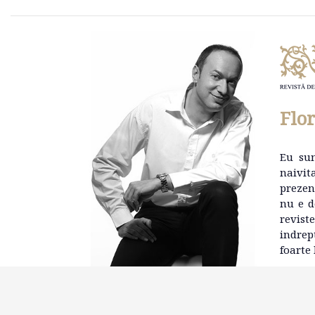
Flo
Eu su
naivit
prezen
nu e d
revist
indrep
foarte 