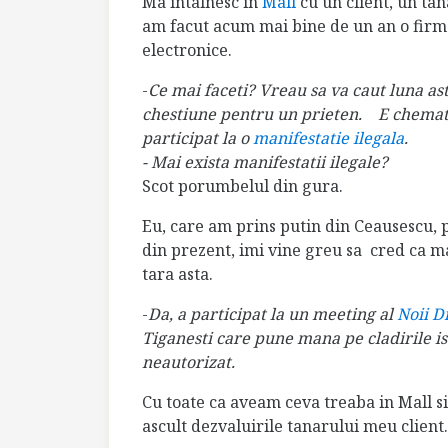
Ma intalnesc in
Mall
cu un client, un tan
am facut acum mai bine de un an o firm
electronice.
-
Ce mai faceti? Vreau sa va caut luna ast
chestiune pentru un prieten. E chemat
participat la o
manifestatie ilegala
.
- Mai exista manifestatii ilegale?
Scot porumbelul din gura.
Eu, care am prins putin din Ceausescu, p
din prezent, imi vine greu sa cred ca ma
tara asta.
-
Da, a participat la un meeting al
Noii D
Tiganesti care pune mana pe cladirile is
neautorizat.
Cu toate ca aveam ceva treaba in Mall s
ascult dezvaluirile tanarului meu client.