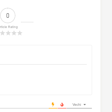
0
rticle Rating
Vechi