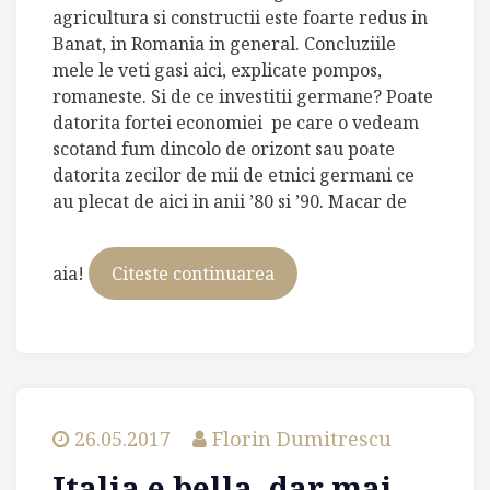
agricultura si constructii este foarte redus in
Banat, in Romania in general. Concluziile
mele le veti gasi aici, explicate pompos,
romaneste. Si de ce investitii germane? Poate
datorita fortei economiei pe care o vedeam
scotand fum dincolo de orizont sau poate
datorita zecilor de mii de etnici germani ce
au plecat de aici in anii ’80 si ’90. Macar de
aia!
Citeste continuarea
Germania,
inainte
de
toate
26.05.2017
Florin Dumitrescu
Italia e bella, dar mai