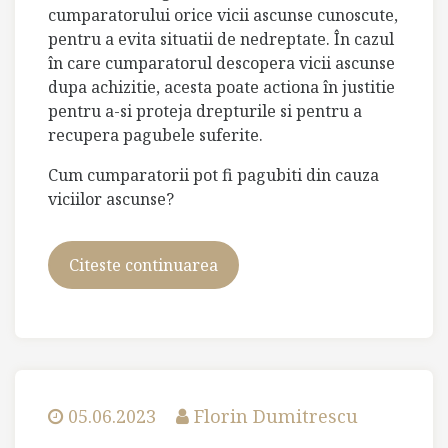
cumparatorului orice vicii ascunse cunoscute,
pentru a evita situatii de nedreptate. În cazul
în care cumparatorul descopera vicii ascunse
dupa achizitie, acesta poate actiona în justitie
pentru a-si proteja drepturile si pentru a
recupera pagubele suferite.
Cum cumparatorii pot fi pagubiti din cauza
viciilor ascunse?
Citeste continuarea
Povestea
cu
drobul
de
sare,
in
cheie
05.06.2023
Florin Dumitrescu
imobiliara