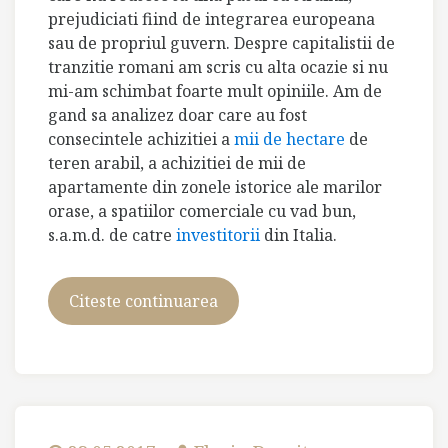
prejudiciati fiind de integrarea europeana
sau de propriul guvern. Despre capitalistii de
tranzitie romani am scris cu alta ocazie si nu
mi-am schimbat foarte mult opiniile. Am de
gand sa analizez doar care au fost
consecintele achizitiei a
mii de hectare
de
teren arabil, a achizitiei de mii de
apartamente din zonele istorice ale marilor
orase, a spatiilor comerciale cu vad bun,
s.a.m.d. de catre
investitorii
din Italia.
Citeste continuarea
Italia
e
bella,
dar
mai
bella
e