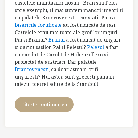
castelele inaintasilor nostri - Bran sau Peles
spre exemplu, si mai suntem mandri uneori si
cu palatele Brancovenesti. Dar stati! Parca
bisericile fortificate
au fost ridicate de sasi.
Castelele erau mai toate ale grofilor unguri.
Pai si Branul?
Branul
a fost ridicat de unguri
si daruit sasilor. Pai si Pelesul?
Pelesul
a fost
comandat de Carol I de Hohenzollern si
proiectat de austrieci. Dar palatele
Brancovenesti
, ca doar astea n-or fi
unguresti? Nu, astea sunt grecesti pana in
miezul pietrei aduse de la Stambul!
Citeste continuarea
(Nu)
vand
conac
de
grof