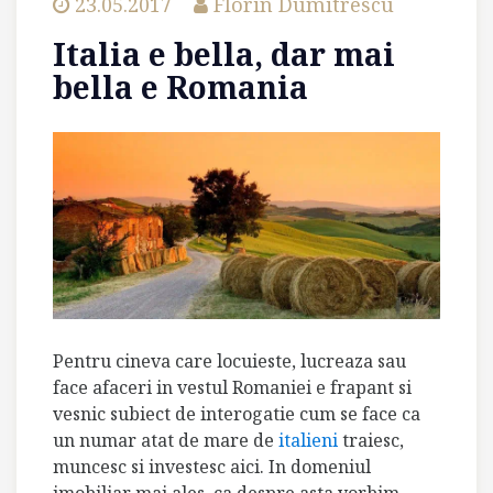
23.05.2017
Florin Dumitrescu
Romania
Italia e bella, dar mai
(II)
bella e Romania
Pentru cineva care locuieste, lucreaza sau
face afaceri in vestul Romaniei e frapant si
vesnic subiect de interogatie cum se face ca
un numar atat de mare de
italieni
traiesc,
muncesc si investesc aici. In domeniul
imobiliar mai ales, ca despre asta vorbim