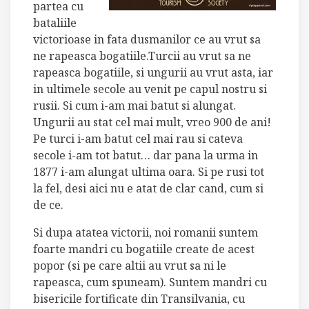
partea cu
bataliile
victorioase in fata dusmanilor ce au vrut sa
ne rapeasca bogatiile.Turcii au vrut sa ne
rapeasca bogatiile, si ungurii au vrut asta, iar
in ultimele secole au venit pe capul nostru si
rusii.
Si cum i-am mai batut si alungat.
Ungurii au stat cel mai mult, vreo 900 de ani!
Pe turci i-am batut cel mai rau si cateva
secole i-am tot batut… dar pana la urma in
1877 i-am alungat ultima oara. Si pe rusi tot
la fel, desi aici nu e atat de clar cand, cum si
de ce.
Si dupa atatea victorii, noi romanii suntem
foarte mandri cu bogatiile create de acest
popor (si pe care altii au vrut sa ni le
rapeasca, cum spuneam). Suntem mandri cu
bisericile fortificate din Transilvania, cu