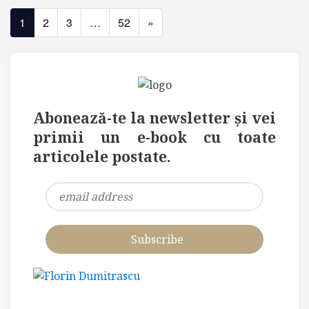
ungur,
1
2
3
…
52
»
in
stare
proasta
Abonează-te la newsletter și vei
primii un e-book cu toate
articolele postate.