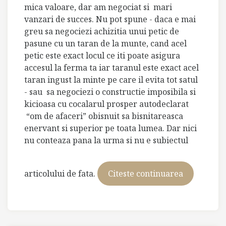
mica valoare, dar am negociat si mari
vanzari de succes. Nu pot spune - daca e mai
greu sa negociezi achizitia unui petic de
pasune cu un taran de la munte, cand acel
petic este exact locul ce iti poate asigura
accesul la ferma ta iar taranul este exact acel
taran ingust la minte pe care il evita tot satul
- sau sa negociezi o constructie imposibila si
kicioasa cu cocalarul prosper autodeclarat
“om de afaceri” obisnuit sa bisnitareasca
enervant si superior pe toata lumea. Dar nici
nu conteaza pana la urma si nu e subiectul
articolului de fata.
Citeste continuarea
I
se
spunea
“Negociato