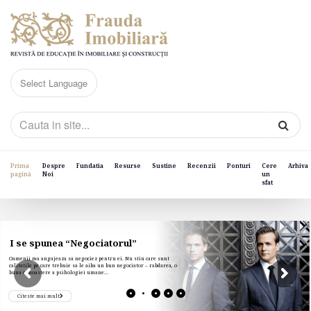
Prima
Despre
Fundatia
Resurse
Sustine
Recenzii
Ponturi
Cere
Arhiva
pagină
Noi
un
sfat
I se spunea “Negociatorul”
Oamenii ma angajeaza sa negociez pentru ei. Nu stiu care sunt
calitatile pe care trebuie sa le aiba un bun negociator – rabdarea, o
buna cunoastere a psihologiei umane...
Citeste mai mult