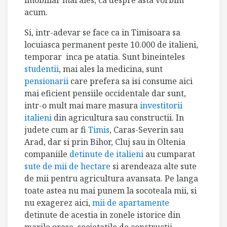
acum.
Si, intr-adevar se face ca in Timisoara sa
locuiasca permanent peste 10.000 de italieni,
temporar inca pe atatia. Sunt bineinteles
studentii
, mai ales la medicina, sunt
pensionarii
care prefera sa isi consume aici
mai eficient pensiile occidentale dar sunt,
intr-o mult mai mare masura
investitorii
italieni
din agricultura sau constructii. In
judete cum ar fi
Timis
, Caras-Severin sau
Arad, dar si prin Bihor, Cluj sau in Oltenia
companiile
detinute de italieni
au cumparat
sute de mii de hectare
si arendeaza alte sute
de mii pentru agricultura avansata. Pe langa
toate astea nu mai punem la socoteala mii, si
nu exagerez aici,
mii de apartamente
detinute de acestia in zonele istorice din
marile orase, societatile de constructii,