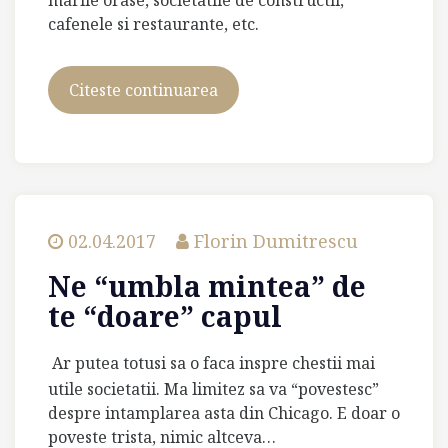
cafenele si restaurante, etc.
Citeste continuarea
Italia
e
bella,
dar
mai
bella
e
02.04.2017
Florin Dumitrescu
Romania
Ne “umbla mintea” de
te “doare” capul
Ar putea totusi sa o faca inspre chestii mai
utile societatii. Ma limitez sa va “povestesc”
despre intamplarea asta din Chicago. E doar o
poveste trista, nimic altceva…