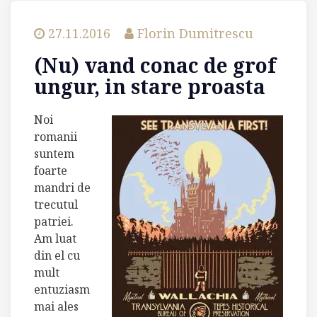
27.11.2016
Florin Dumitrescu
(Nu) vand conac de grof
ungur, in stare proasta
Noi
romanii
suntem
foarte
mandri de
trecutul
patriei.
Am luat
din el cu
mult
entuziasm
mai ales