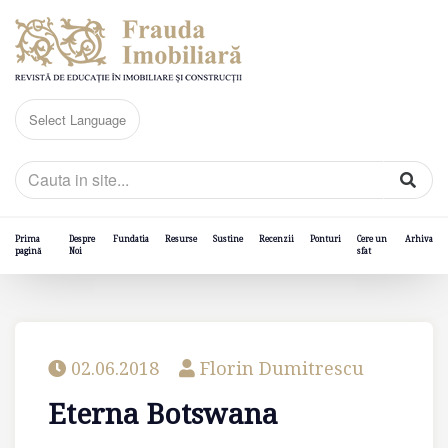
Prima
Despre
Fundatia
Resurse
Sustine
Recenzii
Ponturi
Cere un
Arhiva
pagină
Noi
sfat
02.06.2018
Florin Dumitrescu
Eterna Botswana