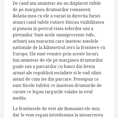
De cand imi amintesc mi-au displacut tufele
de pe marginea drumurilor romanesti.
Relatia mea cu ele a variat in directia furiei
atunci cand tufele rutiere blocau vizibilitatea
si puneau in pericol viata soferilor sau a
pietonilor. Sunt acele omniprezente tufe,
arbusti sau maracini care insotesc soselele
nationale de la kilometrul zero la frontiere cu
Europa. Ele sunt vesnice prin aceste locuri.
Imi amintesc de ele pe marginea drumurilor
goale sau a parcarilor cu banci din beton
armat ale republicii socialiste si le vad zilnic
astazi de cum ies din parcare. Presupun ca
sunt fiicele tufelor ce insoteau drumurile de
carute ce legau targurile valahe in evul
mediu.
La frontierele de vest ale Romaniei ele mor,
dar le vom regasi intotdeauna la intoarcerea