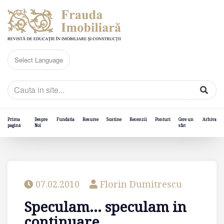
Prima
Despre
Fundatia
Resurse
Sustine
Recenzii
Ponturi
Cere un
Arhiva
pagină
Noi
sfat
07.02.2010
Florin Dumitrescu
Speculam... speculam in
continuare