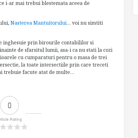
 ce i-ar mai trebui blestemata aceea de
ului,
Nasterea Mantuitorului
… voi nu simtiti
e inghesuie prin birourile contabililor si
ainte de sfarsitul lumii, asa-i ca nu stati la cozi
cioarele cu cumparaturi pentru o masa de trei
tersectie, la toate intersectiile prin care treceti
ai trebuie facute atat de multe…
0
rticle Rating