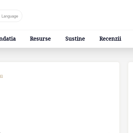
Resurse
Sustine
Recenzii
Ponturi
Cere un sfa
ndatia
Resurse
Sustine
Recenzii
cu