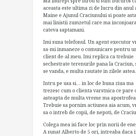
Ma indrept spre birou si sunt bucuros c
aceasta este ultima zi de lucru din anul 
Maine e Ajunul Craciunului si poate ast
mai linistii zumzetul care ma inconjoar
cateva saptamani.
Imi suna telefonul. Un agent executor v
sa-mi inmaneze o comunicare pentru u
client de-al meu. Imi replica ca trebuie
sechestrate terenurile pana la Craciun, 
se vanda, e multa rautate in zilele astea.
Intru pe usa si… in loc de buna ziua ma
trezesc cum o clienta varstnica ce pare
asteapta de multa vreme ma apostrofea
Trebuie sa pornim actiunea aia acum, vr
sa o intreb de copii, de nepoti, de Crac
Colega mea isi face loc prin norii de en
A sunat Alberto de 5 ori, intreaba daca ii