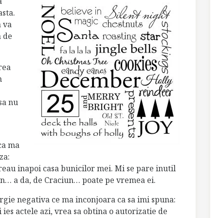
a
asta.
a va
a de
rea
n
sa nu
 ca ma
za:
eau inapoi casa bunicilor mei. Mi se pare inutil
iun… a da, de Craciun… poate pe vremea ei.
ergie negativa ce ma inconjoara ca sa imi spuna:
 ies actele azi, vrea sa obtina o autorizatie de