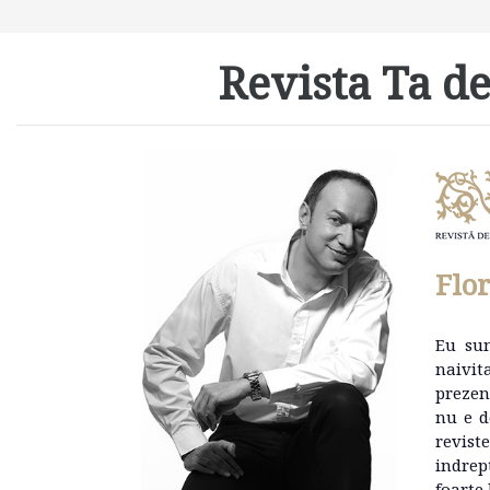
Revista Ta de
Flo
Eu su
naivit
prezen
nu e d
revist
indrep
foarte 