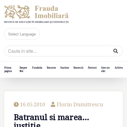
Prima
Despre
Fundatia
Resurse
Sustine
Recenzii
Ponturi
Cere un
Arhiva
pagină
Noi
sfat
16.05.2010
Florin Dumitrescu
Batranul si marea...
justitie