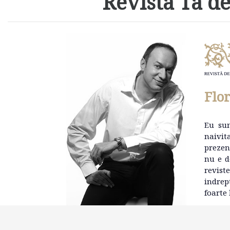
Revista Ta de
Flo
Eu su
naivit
prezen
nu e d
revist
indrep
foarte 