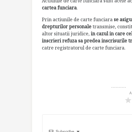
Actiunile de carte funciara sunt acele act
cartea funciara
.
Prin actiunile de carte funciara
se asigu
drepturilor personale
transmise, constit
altor situatii juridice,
in cazul in care ce
inscrieri refuza sa predea inscrisurile 
catre registratorul de carte funciara.
A
Subscribe