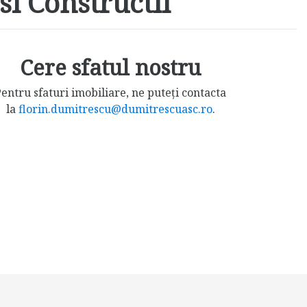
si Constructii
Cere sfatul nostru
entru sfaturi imobiliare, ne puteți contacta
la
florin.dumitrescu@dumitrescuasc.ro
.