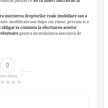
iuni in justitie ce
au ca obiect inscrierile in
ra inscrierea drepturilor reale imobiliare sau a
uite, modificate sau dupa caz stinse, precum si a
l obligat sa consimta la efectuarea acestor
trebuitoare
pentru incuviintarea inscrierii de
0
rticle Rating