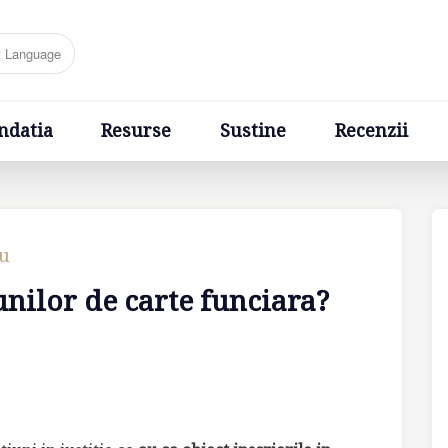
Resurse
Sustine
Recenzii
Ponturi
Cere un sfa
ndatia
Resurse
Sustine
Recenzii
cu
unilor de carte funciara?