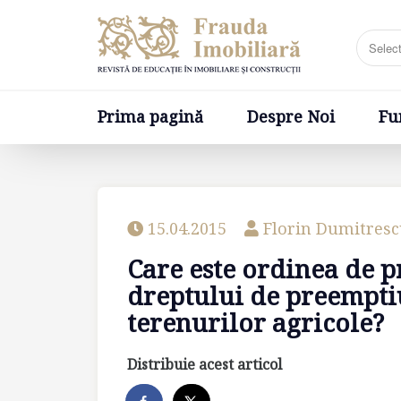
Prima pagină
Despre Noi
Fundatia
Prima pagină
Despre Noi
Fu
15.04.2015
Florin Dumitres
Care este ordinea de pr
dreptului de preempti
terenurilor agricole?
Distribuie acest articol