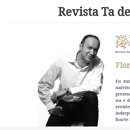
Revista Ta de
Flo
Eu su
naivit
prezen
nu e d
revist
indrep
foarte 