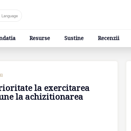
Resurse
Sustine
Recenzii
Ponturi
Cere un sfa
ndatia
Resurse
Sustine
Recenzii
cu
ioritate la exercitarea
une la achizitionarea