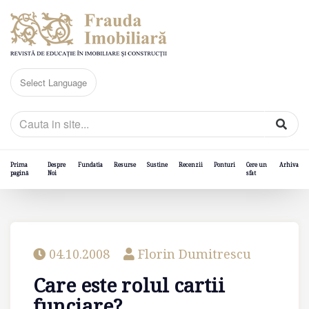
Prima
Despre
Fundatia
Resurse
Sustine
Recenzii
Ponturi
Cere un
Arhiva
pagină
Noi
sfat
04.10.2008
Florin Dumitrescu
Care este rolul cartii
funciare?