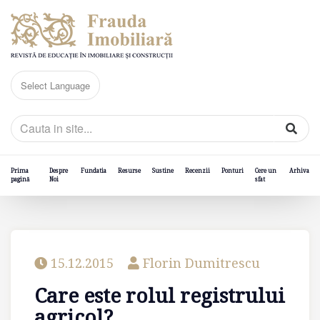
Prima
Despre
Fundatia
Resurse
Sustine
Recenzii
Ponturi
Cere un
Arhiva
pagină
Noi
sfat
15.12.2015
Florin Dumitrescu
Care este rolul registrului
agricol?