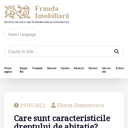
Prima
Despre
Fundatia
Resurse
Sustine
Recenzii
Ponturi
Cere un
Arhiva
pagină
Noi
sfat
19.03.2012
Florin Dumitrescu
Care sunt caracteristicile
dreptului de abitatie?