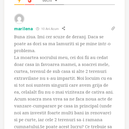
Vechi
marilena
10 Ani Acum
Buna ziua. Imi cer scuze de deranj. Daca se
poate as dori sa ma lamuriti si pe mine intr-o
problema.
La moartea socrului meu, cei doi fii au cedat
doar casa in favoarea mamei, a soacrei mele,
curtea, terenul de sub casa si alte 2 terenuri
extravilane nu s-au impartit. Noi locuim cu ea
si tot noi suntem singurii care avem grija de
ea, celalalt fiu nu o mai viziteaza de cativa ani.
Acum soacra mea vrea sa ne faca noua acte de
vanzare-cumparare pe casa in principal (unde
noi am investit foarte multi bani in renovare)
si pe curte, iar cele 2 terenuri sa-i ramana
cumnatului.Se poate acest lucru? Ce trebuie sa