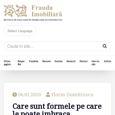
Prima
Despre
Fundatia
Resurse
Sustine
Recenzii
Ponturi
Cere un
Arhiva
pagină
Noi
sfat
06.01.2010
Florin Dumitrescu
Care sunt formele pe care
le poate imbraca