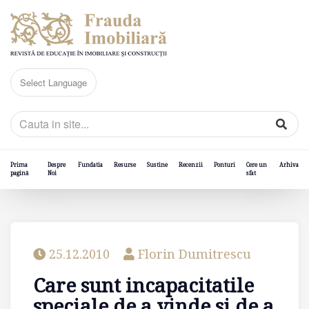
Prima
Despre
Fundatia
Resurse
Sustine
Recenzii
Ponturi
Cere un
Arhiva
pagină
Noi
sfat
25.12.2010
Florin Dumitrescu
Care sunt incapacitatile
speciale de a vinde si de a