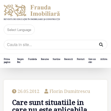
Prima
Despre
Fundatia
Resurse
Sustine
Recenzii
Ponturi
Cere un
Arhiva
pagină
Noi
sfat
26.05.2012
Florin Dumitrescu
Care sunt situatiile in
care nu este aplicabila