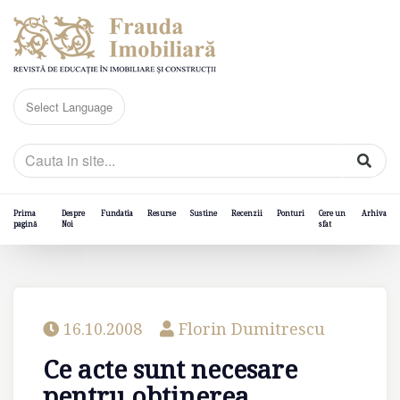
Prima
Despre
Fundatia
Resurse
Sustine
Recenzii
Ponturi
Cere un
Arhiva
pagină
Noi
sfat
16.10.2008
Florin Dumitrescu
Ce acte sunt necesare
pentru obtinerea