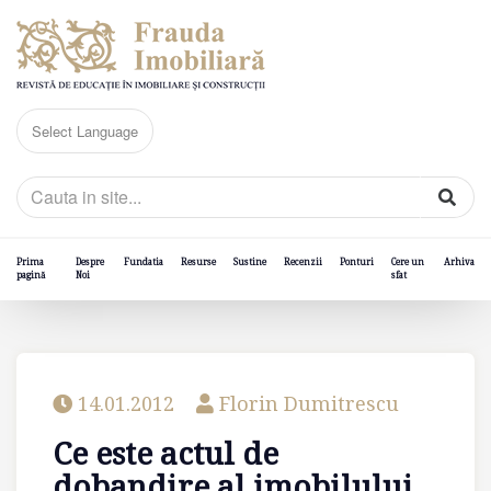
Prima
Despre
Fundatia
Resurse
Sustine
Recenzii
Ponturi
Cere un
Arhiva
pagină
Noi
sfat
14.01.2012
Florin Dumitrescu
Ce este actul de
dobandire al imobilului