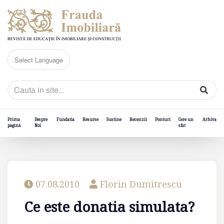
Prima
Despre
Fundatia
Resurse
Sustine
Recenzii
Ponturi
Cere un
Arhiva
pagină
Noi
sfat
07.08.2010
Florin Dumitrescu
Ce este donatia simulata?