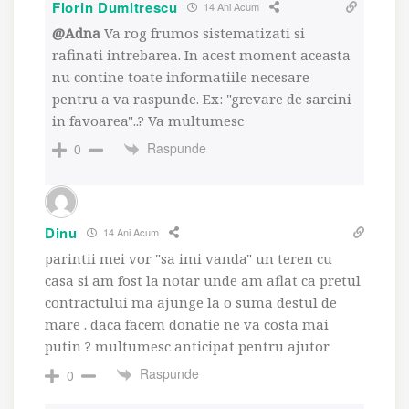
Florin Dumitrescu
14 Ani Acum
@Adna
Va rog frumos sistematizati si
rafinati intrebarea. In acest moment aceasta
nu contine toate informatiile necesare
pentru a va raspunde. Ex: "grevare de sarcini
in favoarea"..? Va multumesc
Raspunde
0
Dinu
14 Ani Acum
parintii mei vor "sa imi vanda" un teren cu
casa si am fost la notar unde am aflat ca pretul
contractului ma ajunge la o suma destul de
mare . daca facem donatie ne va costa mai
putin ? multumesc anticipat pentru ajutor
Raspunde
0