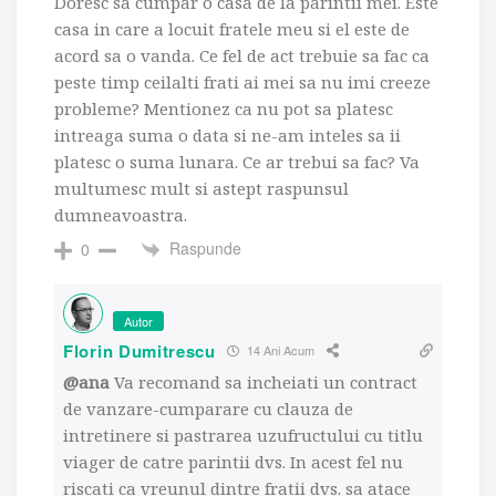
Doresc sa cumpar o casa de la parintii mei. Este
casa in care a locuit fratele meu si el este de
acord sa o vanda. Ce fel de act trebuie sa fac ca
peste timp ceilalti frati ai mei sa nu imi creeze
probleme? Mentionez ca nu pot sa platesc
intreaga suma o data si ne-am inteles sa ii
platesc o suma lunara. Ce ar trebui sa fac? Va
multumesc mult si astept raspunsul
dumneavoastra.
Raspunde
0
Autor
Florin Dumitrescu
14 Ani Acum
@ana
Va recomand sa incheiati un contract
de vanzare-cumparare cu clauza de
intretinere si pastrarea uzufructului cu titlu
viager de catre parintii dvs. In acest fel nu
riscati ca vreunul dintre fratii dvs. sa atace