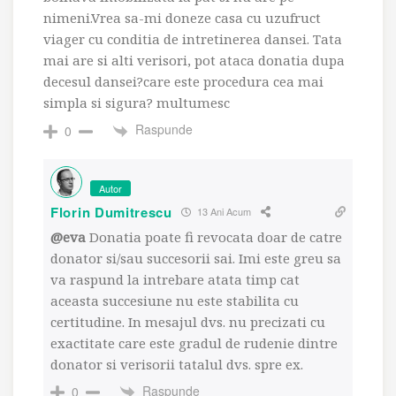
nimeni.Vrea sa-mi doneze casa cu uzufruct
viager cu conditia de intretinerea dansei. Tata
mai are si alti verisori, pot ataca donatia dupa
decesul dansei?care este procedura cea mai
simpla si sigura? multumesc
Raspunde
0
Autor
Florin Dumitrescu
13 Ani Acum
@eva
Donatia poate fi revocata doar de catre
donator si/sau succesorii sai. Imi este greu sa
va raspund la intrebare atata timp cat
aceasta succesiune nu este stabilita cu
certitudine. In mesajul dvs. nu precizati cu
exactitate care este gradul de rudenie dintre
donator si verisorii tatalul dvs. spre ex.
Raspunde
0