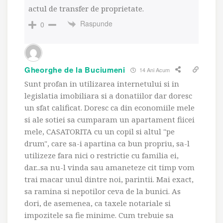
actul de transfer de proprietate.
Raspunde
0
Gheorghe de la Buciumeni
14 Ani Acum
Sunt profan in utilizarea internetului si in
legislatia imobiliara si a donatiilor dar doresc
un sfat calificat. Doresc ca din economiile mele
si ale sotiei sa cumparam un apartament fiicei
mele, CASATORITA cu un copil si altul "pe
drum", care sa-i apartina ca bun propriu, sa-l
utilizeze fara nici o restrictie cu familia ei,
dar...sa nu-l vinda sau amaneteze cit timp vom
trai macar unul dintre noi, parintii. Mai exact,
sa ramina si nepotilor ceva de la bunici. As
dori, de asemenea, ca taxele notariale si
impozitele sa fie minime. Cum trebuie sa