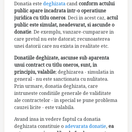
Donatia este
deghizata
cand
conform actului
public apare incadrata intr-o operatiune
juridica cu titlu oneros
. Deci in acest caz,
actul
public este simulat, neadevarat, si ascunde o
donatie
. De exemplu, vanzare-cumparare in
care pretul nu este datorat; recunoasterea
unei datorii care nu exista in realitate etc.
Donatiile deghizate, ascunse sub aparenta
unui contract cu titlu oneros, sunt, in
principiu, valabile
; deghizarea - simulatia in
general - nu este sanctionata cu nulitatea.
Prin urmare, donatia deghizata, care
intruneste conditiile generale de validitate
ale contractelor - in special se pune problema
cauzei licite - este valabila.
Avand insa in vedere faptul ca donatia
deghizata constituie o
adevarata donatie
,
ea