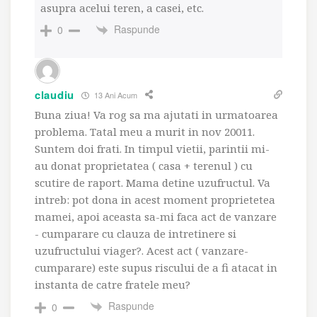
asupra acelui teren, a casei, etc.
Raspunde
0
claudiu
13 Ani Acum
Buna ziua! Va rog sa ma ajutati in urmatoarea
problema. Tatal meu a murit in nov 20011.
Suntem doi frati. In timpul vietii, parintii mi-
au donat proprietatea ( casa + terenul ) cu
scutire de raport. Mama detine uzufructul. Va
intreb: pot dona in acest moment proprietetea
mamei, apoi aceasta sa-mi faca act de vanzare
- cumparare cu clauza de intretinere si
uzufructului viager?. Acest act ( vanzare-
cumparare) este supus riscului de a fi atacat in
instanta de catre fratele meu?
Raspunde
0