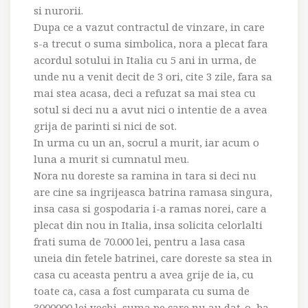
si nurorii.
Dupa ce a vazut contractul de vinzare, in care
s-a trecut o suma simbolica, nora a plecat fara
acordul sotului in Italia cu 5 ani in urma, de
unde nu a venit decit de 3 ori, cite 3 zile, fara sa
mai stea acasa, deci a refuzat sa mai stea cu
sotul si deci nu a avut nici o intentie de a avea
grija de parinti si nici de sot.
In urma cu un an, socrul a murit, iar acum o
luna a murit si cumnatul meu.
Nora nu doreste sa ramina in tara si deci nu
are cine sa ingrijeasca batrina ramasa singura,
insa casa si gospodaria i-a ramas norei, care a
plecat din nou in Italia, insa solicita celorlalti
frati suma de 70.000 lei, pentru a lasa casa
uneia din fetele batrinei, care doreste sa stea in
casa cu aceasta pentru a avea grije de ia, cu
toate ca, casa a fost cumparata cu suma de
3000000 lei vechi, suma pe care nu au dat-o, ba