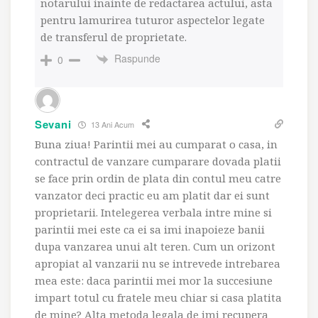
notarului inainte de redactarea actului, asta
pentru lamurirea tuturor aspectelor legate
de transferul de proprietate.
Raspunde
0
Sevani
13 Ani Acum
Buna ziua! Parintii mei au cumparat o casa, in
contractul de vanzare cumparare dovada platii
se face prin ordin de plata din contul meu catre
vanzator deci practic eu am platit dar ei sunt
proprietarii. Intelegerea verbala intre mine si
parintii mei este ca ei sa imi inapoieze banii
dupa vanzarea unui alt teren. Cum un orizont
apropiat al vanzarii nu se intrevede intrebarea
mea este: daca parintii mei mor la succesiune
impart totul cu fratele meu chiar si casa platita
de mine? Alta metoda legala de imi recupera