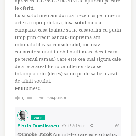
aprecierea a ceea ce faceti si de ajutorul pe care
le oferiti.
Eu si sotul meu am dori sa trecem si pe mine in
acte ca coproprietara, insa sotul meu a
cumparat casa inainte sa ne casatorim cu putin
timp prin credit bancar. (Impreuna am
inbunatatit casa considerabil, inclusiv
construirea unui imobil mult mare decat casa,
pe terenul ramas.) Care este cea mai sigura cale
de a face acest lucru ca ulterior daca se
intampla orice(deces) sa nu poate sa fie atacat
de afinii sotului.
Multumesc.
Raspunde
0
Autor
Florin Dumitrescu
13 Ani Acum
@Emoke_Torok
Am inteles care este situatia.