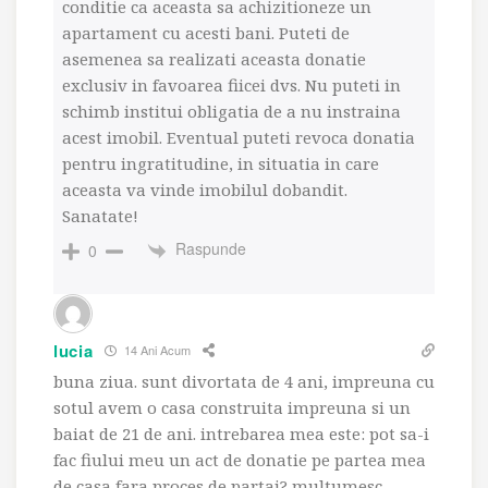
conditie ca aceasta sa achizitioneze un
apartament cu acesti bani. Puteti de
asemenea sa realizati aceasta donatie
exclusiv in favoarea fiicei dvs. Nu puteti in
schimb institui obligatia de a nu instraina
acest imobil. Eventual puteti revoca donatia
pentru ingratitudine, in situatia in care
aceasta va vinde imobilul dobandit.
Sanatate!
Raspunde
0
lucia
14 Ani Acum
buna ziua. sunt divortata de 4 ani, impreuna cu
sotul avem o casa construita impreuna si un
baiat de 21 de ani. intrebarea mea este: pot sa-i
fac fiului meu un act de donatie pe partea mea
de casa fara proces de partaj? multumesc.