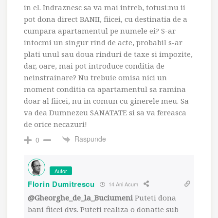
in el. Indraznesc sa va mai intreb, totusi:nu ii
pot dona direct BANII, fiicei, cu destinatia de a
cumpara apartamentul pe numele ei? S-ar
intocmi un singur rind de acte, probabil s-ar
plati unul sau doua rinduri de taxe si impozite,
dar, oare, mai pot introduce conditia de
neinstrainare? Nu trebuie omisa nici un
moment conditia ca apartamentul sa ramina
doar al fiicei, nu in comun cu ginerele meu. Sa
va dea Dumnezeu SANATATE si sa va fereasca
de orice necazuri!
Raspunde
0
Autor
Florin Dumitrescu
14 Ani Acum
@Gheorghe_de_la_Buciumeni
Puteti dona
bani fiicei dvs. Puteti realiza o donatie sub