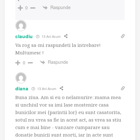
Raspunde
0
claudiu
13 Ani Acum
Va rog sa-mi raspundeti la intrebare!
Multumesc !
Raspunde
0
diana
13 Ani Acum
Buna ziua. Am si eu o nelamurire: mama mea
si unchiul vor sa imi lase mostenire casa
bunicilor mei {parintii lor} eu sunt casatorita,
sotul nu vrea sa fie in acest act, as vrea sa stiu
cum e mai bine - vanzare cumparare sau
donatie bunicii sunt morti, iar in acte sunt