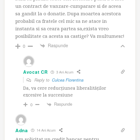
un contract de vanzare-cumparare si de aceea
sa gandit la o donatie. Dupa moartea acestora
probabil ca fratele cel mic sa ne atace in
instanta si sa ceara partea sa,exista vreo
posibilitate ca acesta sa castige? Va multumesc!
Raspunde
0
Avocat CR
3 Ani Acum
Reply to
Culcea Florentina
Da, va cere reducţiunea liberalităţilor
excesive la succesiune
Raspunde
0
Adna
14 Ani Acum
Am solicitat un credit bancar pentru