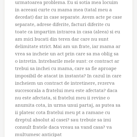
urmatoarea problema. Eu si sotia mea locuim
in aceeasi curte cu mama mea (tatal meu a
decedat) dar in case separate. Avem acte pe case
separate, adrese diferite, facturi diferite cu
toate ca impartim intrarea in casa (aleea) si eu
am mici bucati din teren dar care nu sunt
delimitate strict. Mai am un frate, iar mama ar
vrea sa incheie un act prin care sa ma oblig sa
o intretin. Intrebarile mele sunt: ce contract ar
trebui sa inchei cu mama, care sa fie aproape
imposibil de atacat in instanta? In cazul in care
incheiem un contract de intretinere, rezerva
succesorala a fratelui meu este afectata? daca
nu este afectata, si fratelui meu ii revine o
anumita cota, in urma unui partaj, as putea sa
ii platesc cota fratelui meu pt a ramane cu
dreptul absolut al casei? sau trebuie sa imi
consult fratele daca vreau sa vand casa? va
multumesc anticipat