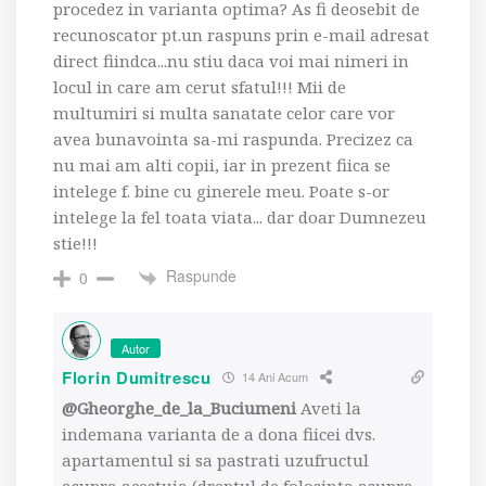
procedez in varianta optima? As fi deosebit de
recunoscator pt.un raspuns prin e-mail adresat
direct fiindca...nu stiu daca voi mai nimeri in
locul in care am cerut sfatul!!! Mii de
multumiri si multa sanatate celor care vor
avea bunavointa sa-mi raspunda. Precizez ca
nu mai am alti copii, iar in prezent fiica se
intelege f. bine cu ginerele meu. Poate s-or
intelege la fel toata viata... dar doar Dumnezeu
stie!!!
Raspunde
0
Autor
Florin Dumitrescu
14 Ani Acum
@Gheorghe_de_la_Buciumeni
Aveti la
indemana varianta de a dona fiicei dvs.
apartamentul si sa pastrati uzufructul
asupra acestuia (dreptul de folosinta asupra