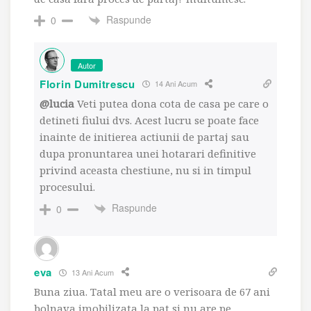
Raspunde
0
Autor
Florin Dumitrescu
14 Ani Acum
@lucia
Veti putea dona cota de casa pe care o
detineti fiului dvs. Acest lucru se poate face
inainte de initierea actiunii de partaj sau
dupa pronuntarea unei hotarari definitive
privind aceasta chestiune, nu si in timpul
procesului.
Raspunde
0
eva
13 Ani Acum
Buna ziua. Tatal meu are o verisoara de 67 ani
bolnava imobilizata la pat si nu are pe