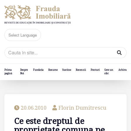
Prima
Despre
Fundatia
Resurse
Sustine
Recenzii
Ponturi
Cere un
Arhiva
pagină
Noi
sfat
20.06.2010
Florin Dumitrescu
Ce este dreptul de
proprietate comuna pe