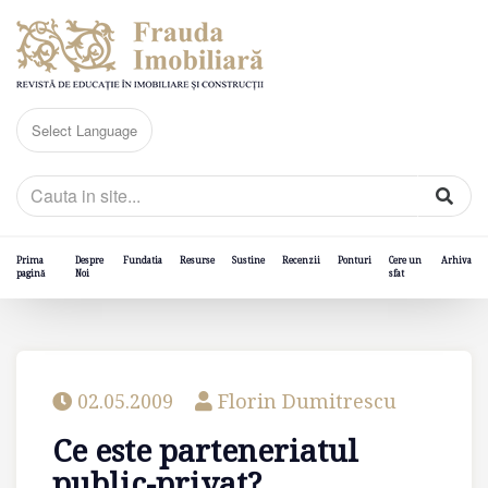
Prima
Despre
Fundatia
Resurse
Sustine
Recenzii
Ponturi
Cere un
Arhiva
pagină
Noi
sfat
02.05.2009
Florin Dumitrescu
Ce este parteneriatul
public-privat?