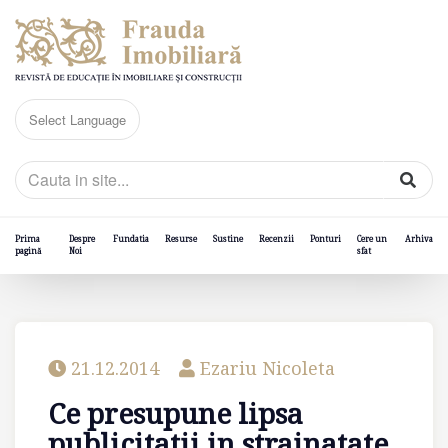
Prima
Despre
Fundatia
Resurse
Sustine
Recenzii
Ponturi
Cere un
Arhiva
pagină
Noi
sfat
21.12.2014
Ezariu Nicoleta
Ce presupune lipsa
publicitatii in strainatate