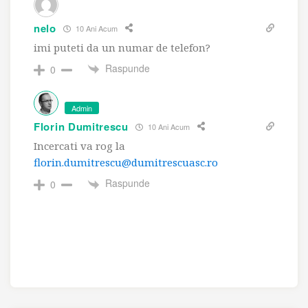
nelo
10 Ani Acum
imi puteti da un numar de telefon?
Raspunde
0
Admin
Florin Dumitrescu
10 Ani Acum
Incercati va rog la
florin.dumitrescu@dumitrescuasc.ro
Raspunde
0