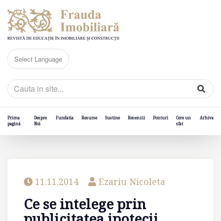
Prima
Despre
Fundatia
Resurse
Sustine
Recenzii
Ponturi
Cere un
Arhiva
pagină
Noi
sfat
11.11.2014
Ezariu Nicoleta
Ce se intelege prin
publicitatea ipotecii