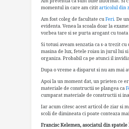
Am pretentia ca sunt bine informat. Si c
momentul in care am citit
articolul din 
Am fost coleg de facultate
cu
Feri
. De un
evidenta. Venea la scoala doar la exame
vorbea tare si se purta arogant cu toata 
Si totusi aveam senzatia ca s-a trezit 
masina de lux, fetele roiau in jurul lui 
organiza. Probabil ca pe atunci il invidi
Dupa o vreme a disparut si nu am mai au
Apoi la un moment dat, un prieten ce era
materiale de constructii se plangea ca
F
cumparat materiale de constructii si inai
Iar acum citesc acest articol de ziar si
scoli de dimineata ci poate conteaza mai
Francisc Kelemen, asociatul din spatele 