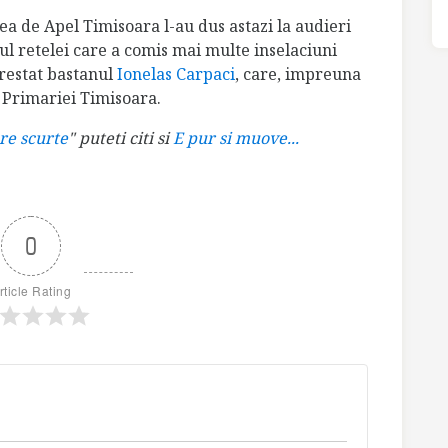
a de Apel Timisoara l-au dus astazi la audieri
pul retelei care a comis mai multe inselaciuni
arestat bastanul
Ionelas Carpaci
, care, impreuna
e Primariei Timisoara.
re scurte
" puteti citi si
E pur si muove...
0
rticle Rating