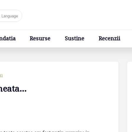
Resurse
Sustine
Recenzii
Ponturi
Cere un sfa
ndatia
Resurse
Sustine
Recenzii
cu
eata...