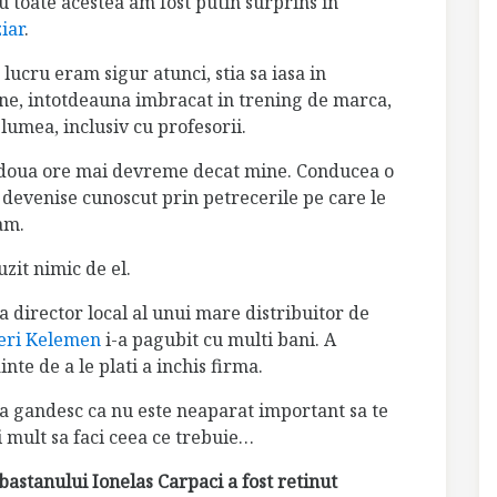
u toate acestea am fost putin surprins in
ziar
.
 lucru eram sigur atunci, stia sa iasa in
ne, intotdeauna imbracat in trening de marca,
lumea, inclusiv cu profesorii.
cu doua ore mai devreme decat mine. Conducea o
si devenise cunoscut prin petrecerile pe care le
am.
zit nimic de el.
 director local al unui mare distribuitor de
eri
Kelemen
i-a pagubit cu multi bani. A
nte de a le plati a inchis firma.
 ma gandesc ca nu este neaparat important sa te
 mult sa faci ceea ce trebuie…
bastanului Ionelas Carpaci a fost retinut