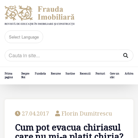
Prima
Despre
Fundatia
Resurse
Sustine
Recenzii
Ponturi
Cere un
Arhiva
pagină
Noi
sfat
27.04.2017
Florin Dumitrescu
Cum pot evacua chiriasul
care nu mi-a platit chiria?