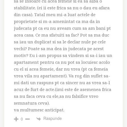
sa se insoare cu acea femeie si ea sa aiba o
stabilitate. (ei ii este frica sa nu o dau eu afara
din casa). Tatal meu mi-a luat actele de
proprietate si m-a amenintat ca ma da in
judecata pt ca eu nu aveam cum sa am bani pt
acea casa. Ce ma sfatuiti sa fac? Pot sa ma duc
sa iau un duplicat si sa le declar nule pe cele
vechi? Poate sa ma dea in judecata pe acest
motiv? Eu i-am propus sa vindem si sa-i iau un
apartament pentru ca nu pot sa locuiesc acolo
cu el si acea femeie, dar nu vrea (pt ca femeia
vrea vila nu apartament). Va rog din suflet sa-
mi dati un raspuns pt ca sincer nu as vrea sa-l
acuz de furt de acte.(imi este de asemenea frica
sa nu faca ceva cu ele,sa nu falsifice vreo
semnatura ceva).
va multumesc anticipat.
Raspunde
0