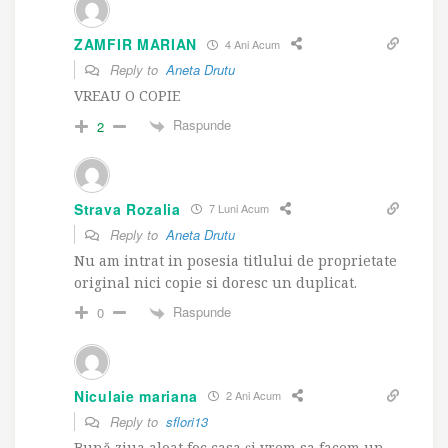
ZAMFIR MARIAN
4 Ani Acum
Reply to
Aneta Drutu
VREAU O COPIE
Raspunde
2
Strava Rozalia
7 Luni Acum
Reply to
Aneta Drutu
Nu am intrat in posesia titlului de proprietate
original nici copie si doresc un duplicat.
Raspunde
0
Niculaie mariana
2 Ani Acum
Reply to
sflori13
Bună ziua aloat foc casa și vrem sa facem un