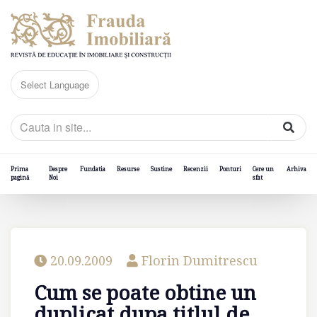
Prima
Despre
Fundatia
Resurse
Sustine
Recenzii
Ponturi
Cere un
Arhiva
pagină
Noi
sfat
20.09.2009
Florin Dumitrescu
Cum se poate obtine un
duplicat dupa titlul de