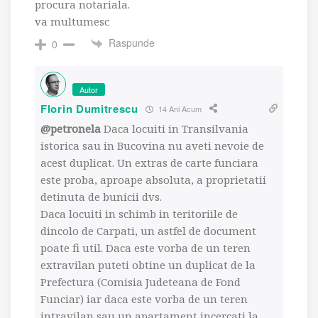
procura notariala.
va multumesc
Raspunde
0
Autor
Florin Dumitrescu
14 Ani Acum
@petronela
Daca locuiti in Transilvania
istorica sau in Bucovina nu aveti nevoie de
acest duplicat. Un extras de carte funciara
este proba, aproape absoluta, a proprietatii
detinuta de bunicii dvs.
Daca locuiti in schimb in teritoriile de
dincolo de Carpati, un astfel de document
poate fi util. Daca este vorba de un teren
extravilan puteti obtine un duplicat de la
Prefectura (Comisia Judeteana de Fond
Funciar) iar daca este vorba de un teren
intravilan sau un apartament incercati la