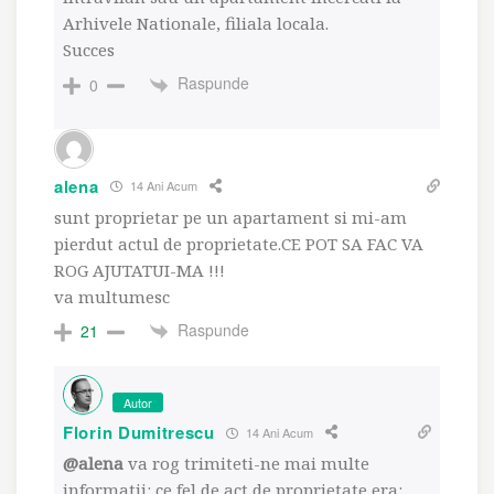
Arhivele Nationale, filiala locala.
Succes
Raspunde
0
alena
14 Ani Acum
sunt proprietar pe un apartament si mi-am
pierdut actul de proprietate.CE POT SA FAC VA
ROG AJUTATUI-MA !!!
va multumesc
Raspunde
21
Autor
Florin Dumitrescu
14 Ani Acum
@alena
va rog trimiteti-ne mai multe
informatii: ce fel de act de proprietate era: