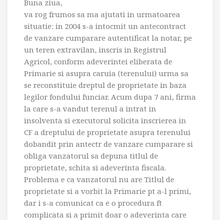
Buna ziua,
va rog frumos sa ma ajutati in urmatoarea
situatie: in 2004 s-a intocmit un antecontract
de vanzare cumparare autentificat la notar, pe
un teren extravilan, inscris in Registrul
Agricol, conform adeverintei eliberata de
Primarie si asupra caruia (terenului) urma sa
se reconstituie dreptul de proprietate in baza
legilor fondului funciar. Acum dupa 7 ani, firma
la care s-a vandut terenul a intrat in
insolventa si executorul solicita inscrierea in
CF a dreptului de proprietate asupra terenului
dobandit prin antectr de vanzare cumparare si
obliga vanzatorul sa depuna titlul de
proprietate, schita si adeverinta fiscala.
Problema e ca vanzatorul nu are Titlul de
proprietate si a vorbit la Primarie pt a-l primi,
dar i s-a comunicat ca e o procedura ft
complicata si a primit doar o adeverinta care