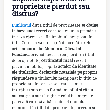
proprietate pierdut sau
distrus?
Duplicatul
dupa titlul de proprietate
se obtine
in baza unei cereri
care se depun la primăria
în raza căreia se află imobilul menţionat în
titlu. Cererea va fi însoţită de următoarele
acte:
anunţul din Monitorul Oficial al
României
privind declararea pierderii titlului
de proprietate,
certificatul fiscal
recent
privind imobilul, copiile
actelor de identitate
ale titularilor
,
declaraţia notarială pe proprie
răspundere
a titularului menţionat în titlu de
proprietate în care să se arate ca nu a
înstrăinat sub nici o formă imobilul şi că nu
au fost şi nu sunt litigii pe rolul instanţei de
judecată care să aibă ca obiect imobilul
menţionat în titlul de proprietate, precum şi