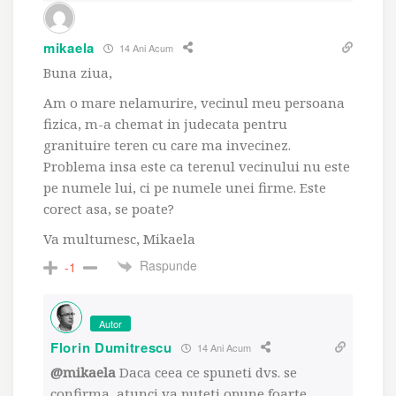
mikaela
14 Ani Acum
Buna ziua,
Am o mare nelamurire, vecinul meu persoana
fizica, m-a chemat in judecata pentru
granituire teren cu care ma invecinez.
Problema insa este ca terenul vecinului nu este
pe numele lui, ci pe numele unei firme. Este
corect asa, se poate?
Va multumesc, Mikaela
Raspunde
-1
Autor
Florin Dumitrescu
14 Ani Acum
@mikaela
Daca ceea ce spuneti dvs. se
confirma, atunci va puteti opune foarte