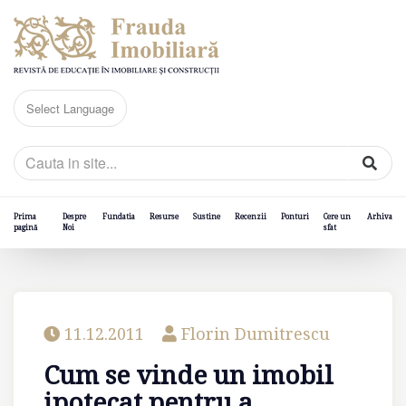
Prima
Despre
Fundatia
Resurse
Sustine
Recenzii
Ponturi
Cere un
Arhiva
pagină
Noi
sfat
11.12.2011
Florin Dumitrescu
Cum se vinde un imobil
ipotecat pentru a