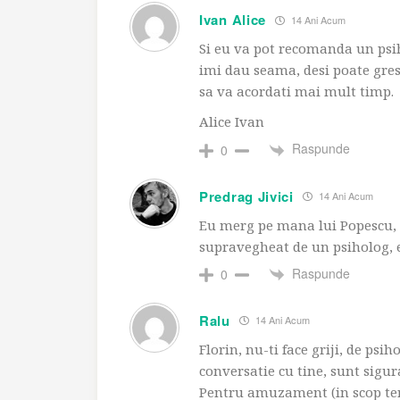
Ivan Alice
14 Ani Acum
Si eu va pot recomanda un psiho
imi dau seama, desi poate grese
sa va acordati mai mult timp.
Alice Ivan
Raspunde
0
Predrag Jivici
14 Ani Acum
Eu merg pe mana lui Popescu, yo
supravegheat de un psiholog, 
Raspunde
0
Ralu
14 Ani Acum
Florin, nu-ti face griji, de ps
conversatie cu tine, sunt sigur
Pentru amuzament (in scop ter