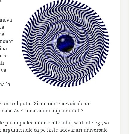
re
cineva
la
re
tionat
tina
a ca
ti
 va
na la
ei ori cel putin. Si am mare nevoie de un
onala. Aveti una sa imi imprumutati?
te pui in pielea interlocutorului, sa il intelegi, sa
iezi argumentele ca pe niste adevaruri universale