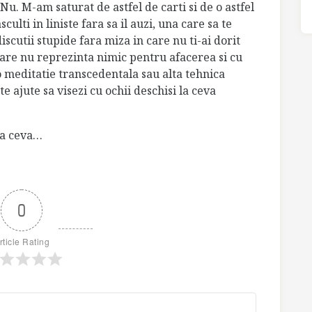
 Nu. M-am saturat de astfel de carti si de o astfel
culti in liniste fara sa il auzi, una care sa te
discutii stupide fara miza in care nu ti-ai dorit
care nu reprezinta nimic pentru afacerea si cu
-o meditatie transcedentala sau alta tehnica
te ajute sa
visezi cu ochii deschisi la ceva
sa ceva…
0
rticle Rating