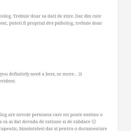
log. Trebuie doar sa dati de stire. Dar din cate
sc, puteti fi propriul dvs psiholog, trebuie doar
u definitely need a beer, or more... :))
evident.
iholog are nevoie persoana care nu poate sustine o
a ca ai dat dovada de ratiune si de rabdare 🙂
apeutic, bineinteles) dar si pentru o documentare