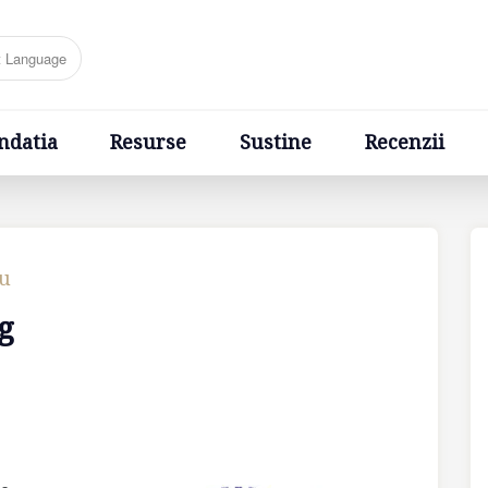
Resurse
Sustine
Recenzii
Ponturi
Cere un sfa
ndatia
Resurse
Sustine
Recenzii
cu
g