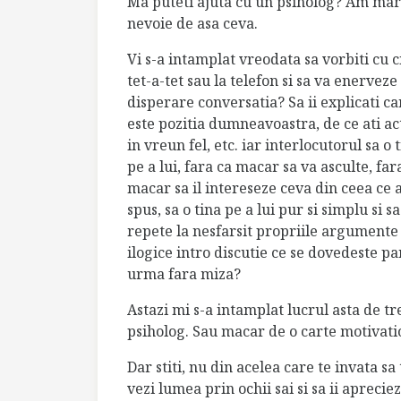
Ma puteti ajuta cu un psiholog? Am ma
nevoie de asa ceva.
Vi s-a intamplat vreodata sa vorbiti cu 
tet-a-tet sau la telefon si sa va enerveze 
disperare conversatia? Sa ii explicati ca
este pozitia dumneavoastra, de ce ati ac
in vreun fel, etc. iar interlocutorul sa o 
pe a lui, fara ca macar sa va asculte, far
macar sa il intereseze ceva din ceea ce a
spus, sa o tina pe a lui pur si simplu si
sa
repete la nesfarsit propriile argumente
ilogice intro discutie ce se dovedeste pa
urma fara miza?
Astazi mi s-a intamplat lucrul asta de tr
psiholog. Sau macar de o carte motivati
Dar stiti, nu din acelea care te invata sa 
vezi lumea prin ochii sai si sa ii aprec