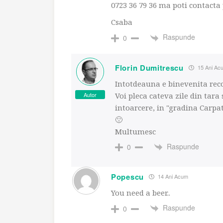
0723 36 79 36 ma poti contacta
Csaba
Raspunde
0
Florin Dumitrescu
15 Ani Ac
Intotdeauna e binevenita re
Autor
Voi pleca cateva zile din tara
intoarcere, in "gradina Carpa
🙁
Multumesc
Raspunde
0
Popescu
14 Ani Acum
You need a beer..
Raspunde
0