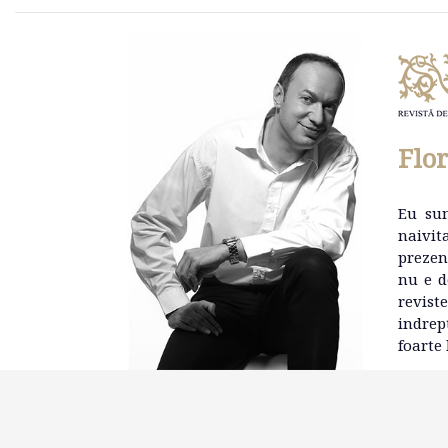
Flo
Eu su
naivit
prezen
nu e d
revist
indrep
foarte 