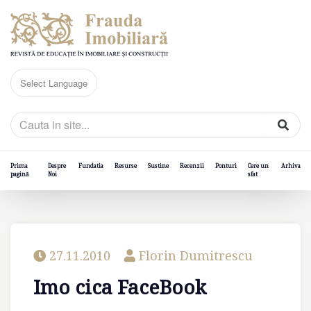
Prima
Despre
Fundatia
Resurse
Sustine
Recenzii
Ponturi
Cere un
Arhiva
pagină
Noi
sfat
27.11.2010
Florin Dumitrescu
Imo cica FaceBook