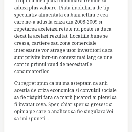
In opinia mea piata imobiliara trebuie sa
aduca plus valoare. Piata imobiliara de tip
speculativ alimentata cu bani ieftini e cea
care ne-a adus la criza din 2008-2009 si
repetarea aceleiasi retete nu poate sa duca
decat la acelasi rezultat. Locatiile bune se
creaza, cartiere sau zone comerciale
interesante vor atrage usor investitori daca
sunt privite intr-un context mai larg ce tine
cont in primul rand de necesitatile
consumatorilor.
Cu regret spun ca nu ma asteptam ca anii
acestia de criza economica si convulsii sociale
sa fie risipiti fara ca marii jucatori ai pietei sa
fi invatat ceva. Sper, chiar sper sa gresesc si
opinia pe care o analizez sa fie singulara.Voi
sa imi spuneti...