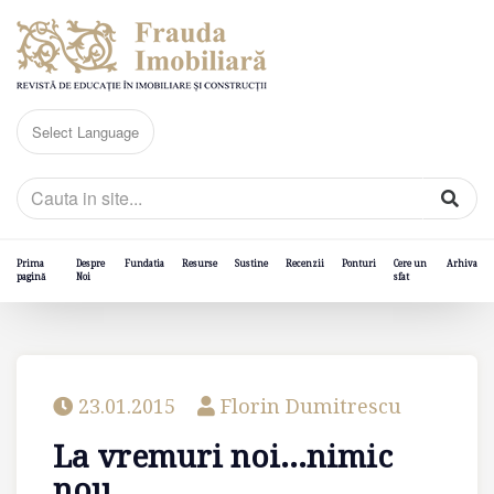
Prima
Despre
Fundatia
Resurse
Sustine
Recenzii
Ponturi
Cere un
Arhiva
pagină
Noi
sfat
23.01.2015
Florin Dumitrescu
La vremuri noi…nimic
nou