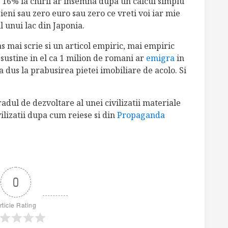
e 16% la chirii ar insemna dupa un calcul simplu
 ieni sau zero euro sau zero ce vreti voi iar mie
l unui lac din Japonia.
 as mai scrie si un articol empiric, mai empiric
 sustine in el ca 1 milion de romani ar
emigra
in
 dus la prabusirea pietei imobiliare de acolo. Si
adul de dezvoltare al unei civilizatii materiale
ilizatii dupa cum reiese si din
Propaganda
0
rticle Rating