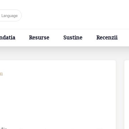
Resurse
Sustine
Recenzii
Ponturi
Cere un sfa
ndatia
Resurse
Sustine
Recenzii
cu