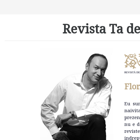
Revista Ta de
Flo
Eu su
naivit
prezen
nu e d
revist
indrep