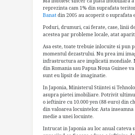
Ma indoiesc sincer ca piata imobiliara a
reprezinta cam 1% din suprafata teritor
Banat
din 2005 au acoperit o suprafata 
Poduri, drumuri, cai ferate, case, linii de
acestea par probleme locale, atat apariti
Asa este, toate trebuie inlocuite si pun p
momentul dezastrului. Nu prea imi ima
infrastructura are implicatii mondiale.
din Romania sau Papua Noua Guinee va p
sunt eu lipsit de imaginatie.
In Japonia, Ministerul Stiintei si Tehn
asupra pietei imobiliare. Potrivit ultim
o ieftinire cu 10.000 yen (88 euro) din c
din valoarea locuintelor. Asta inseamna
medie a unei locuinte.
Intrucat in Japonia au loc anual cateva 