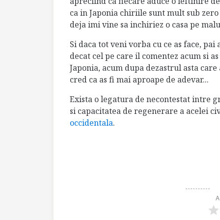
apreciind ca fiecare aduce o ieftinire d
ca in Japonia chiriile sunt mult sub zero
deja imi vine sa inchiriez o casa pe malu
Si daca tot veni vorba cu ce as face, pai
decat cel pe care il comentez acum si as
Japonia,
acum dupa dezastrul asta care a
cred ca as fi mai aproape de adevar...
Exista o legatura de necontestat intre gr
si capacitatea de regenerare a acelei civ
occidentala
.
A