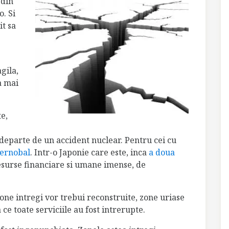
 din
o. Si
it sa
gila,
a mai
e,
 departe de un accident nuclear. Pentru cei cu
ernobal
. Intr-o Japonie care este, inca
a doua
esurse financiare si umane imense, de
one intregi vor trebui reconstruite, zone uriase
ce toate serviciile au fost intrerupte.