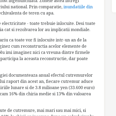
 fost ingenunchiata. Zonele astea intregi
iului national. Prin comparatie,
inundatiile din
echivalenta de teren cu apa.
 electricitate - toate trebuie inlocuite. Desi toate
a cat si rezolvarea lor au implicatii mondiale.
ariu ca toate vor fi inlocuite intr-un an de la
ginez cum reconstructia acelor elemente de
 Nu imi imaginez nici ca vreuna dintre firmele
articipa la aceasta reconstructie, dar poate
ologiei documenteaza anual efectul cutremurelor
ului raport din acest an, fiecare cutremur aduce
hiriile lunare si de 3.8 milioane yen (33.600 euro)
 cam 16% din chiria medie si 13% din valoarea
sute de cutremure, mai mari sau mai mici, si