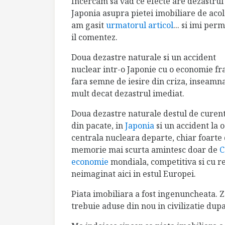
Incercam sa vad ce efecte are dezastrul
Japonia asupra pietei imobiliare de acol
am gasit
urmatorul articol
... si imi perm
il comentez.
Doua dezastre naturale si un accident
nuclear intr-o Japonie cu o economie fra
fara semne de iesire din criza, inseamn
mult decat dezastrul imediat.
Doua dezastre naturale destul de curent
din pacate, in
Japonia
si un accident la o
centrala nucleara departe, chiar foarte
memorie mai scurta amintesc doar de
C
economie
mondiala, competitiva si cu r
neimaginat aici in estul Europei.
Piata imobiliara a fost ingenuncheata. Z
trebuie aduse din nou in civilizatie dupa 