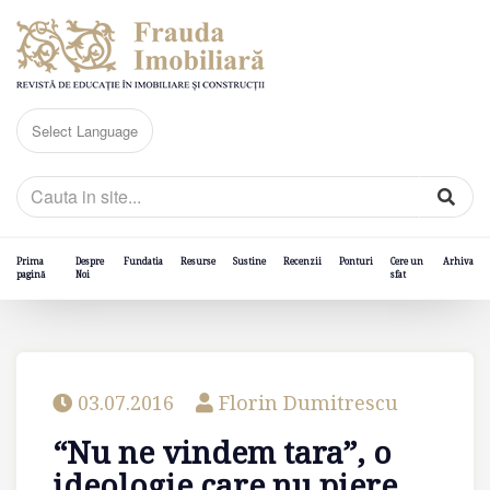
Prima
Despre
Fundatia
Resurse
Sustine
Recenzii
Ponturi
Cere un
Arhiva
pagină
Noi
sfat
03.07.2016
Florin Dumitrescu
“Nu ne vindem tara”, o
ideologie care nu piere