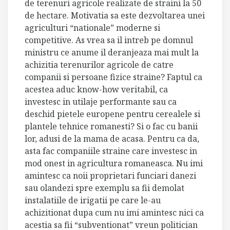
de terenuri agricole realizate de straini la 50
de hectare. Motivatia sa este dezvoltarea unei
agriculturi “nationale” moderne si
competitive. As vrea sa il intreb pe domnul
ministru ce anume il deranjeaza mai mult la
achizitia terenurilor agricole de catre
companii si persoane fizice straine? Faptul ca
acestea aduc know-how veritabil, ca
investesc in utilaje performante sau ca
deschid pietele europene pentru cerealele si
plantele tehnice romanesti? Si o fac cu banii
lor, adusi de la mama de acasa. Pentru ca da,
asta fac companiile straine care investesc in
mod onest in agricultura romaneasca. Nu imi
amintesc ca noii proprietari funciari danezi
sau olandezi spre exemplu sa fii demolat
instalatiile de irigatii pe care le-au
achizitionat dupa cum nu imi amintesc nici ca
acestia sa fii “subventionat” vreun politician