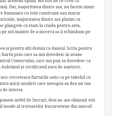
hiar aceleasi opinii. Nu stiu de ce cred ca
inii. Dar, majoritatea dintre noi, nu facem nimic
are bunaoara cu totii construim sau macar
rizatie, majoritatea dintre noi platim cu
 ne plangem ca stam la coada pentru asta,
 pe noi inainte de a incerca sa ii schimbam pe
ea si pentru alti domni ca dansul. Scriu pentru
 hartii prin care sa imi dovedesc in avans
gistrul Comertului, care ma pun sa dovedesc ca
 buletinul si certificatul meu de nastere).
care cerceteaza furturile auto ca pe tabelul cu
Pentru micii omuleti care asteapta sa dea un tun
 de interes.
spunem astfel de lucruri, desi ne-am obisnuit toti
tul moale al trotuarelor bucurestene din miezul