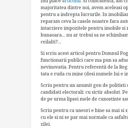
Imi place
articolul
. Si coincidenta, am c
majoritatea dintre noi, avem aceleasi op
pentru a indrepta lucrurile. In imobili
reparam ceva la casele noastre fara auto
intarziere impozitele pentru imobile si
bunaoara... nu ar trebui sa ne schimbam
ceilalti?...
Si scriu acest articol pentru Domnul Pog
functionarii publici care ma pun sa aduc
nevinovatia. Pentru referentii de la Re
tata e ruda cu mine (desi numele lui e in
Scriu pentru un anumit gen de politisti 
candidati electorali: cu sictir absolut. 
de pe urma lipsei mele de cunostinte sau
Scriu pentru ca uneori e bine sa mai si 
cu ele si ni se par mai normale ca asfal
zilei.