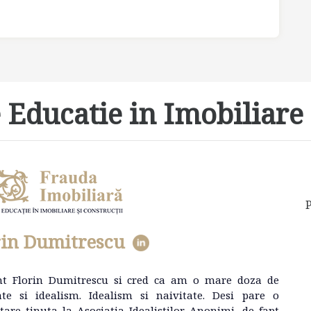
 Educatie in Imobiliare 
P
rin Dumitrescu
nt Florin Dumitrescu si cred ca am o mare doza de
ate si idealism. Idealism si naivitate. Desi pare o
tare tinuta la Asociatia Idealistilor Anonimi, de fapt