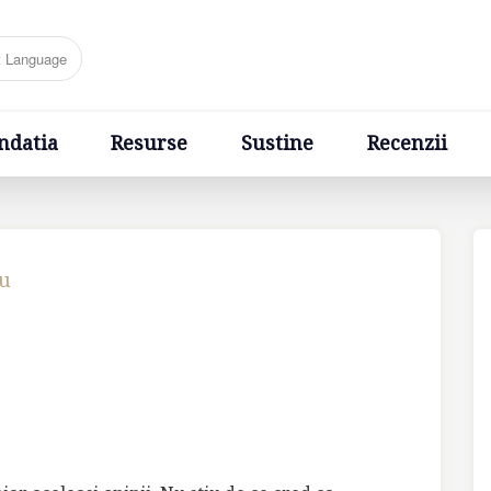
Resurse
Sustine
Recenzii
Ponturi
Cere un sfa
ndatia
Resurse
Sustine
Recenzii
cu