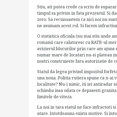
Stiu, ati putea crede ca scriu de supara
timpul sa privim in fata prezentul. Si da
zero. Sa recunoastem ca nici noi nu sunte
ne asumam acest rol. Si facem infractiun
O statistica oficiala (nu mai stiu unde 
romanii care calatoresc cu RATB-ul merg f
avizierul blocurilor prin care am ajuns 
numar mare de locatari nu-si plateau in
nostri construieste fara autorizatie de 
Statul da legea privind impozitul forfeta
una noua. Politia rutiera spune ca n-ai 
localitate? Nu-i nimic, iti iei antiradar s
schimba insa odata ce depasesti granit
limitele de viteza.
La noi in tara statul ne face infractori
atare. Intotdeauna exista motive. Si in