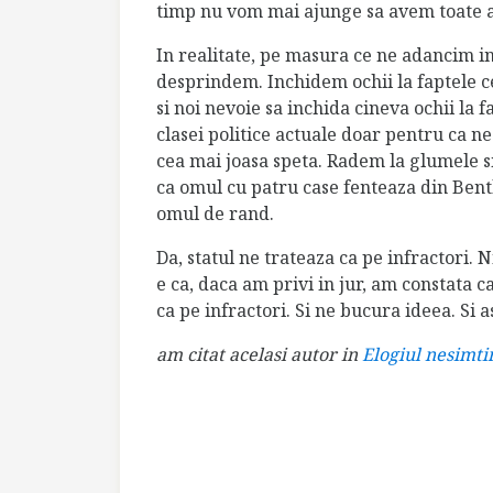
timp nu vom mai ajunge sa avem toate a
In realitate, pe masura ce ne adancim in
desprindem. Inchidem ochii la faptele c
si noi nevoie sa inchida cineva ochii la
clasei politice actuale doar pentru ca ne
cea mai joasa speta. Radem la glumele si
ca omul cu patru case fenteaza din Bent
omul de rand.
Da, statul ne trateaza ca pe infractori.
e ca, daca am privi in jur, am constata ca
ca pe infractori. Si ne bucura ideea. Si as
am citat acelasi autor in
Elogiul nesimtir