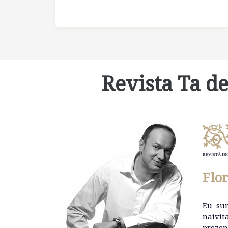
Revista Ta de
Flo
Eu su
naivit
prezen