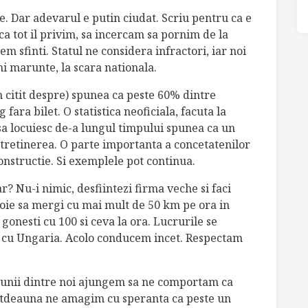
re. Dar adevarul e putin ciudat. Scriu pentru ca e
ca tot il privim, sa incercam sa pornim de la
m sfinti. Statul ne considera infractori, iar noi
i marunte, la scara nationala.
am citit despre) spunea ca peste 60% dintre
ara bilet. O statistica neoficiala, facuta la
sa locuiesc de-a lungul timpului spunea ca un
tretinerea. O parte importanta a concetatenilor
constructie. Si exemplele pot continua.
r? Nu-i nimic, desfiintezi firma veche si faci
voie sa mergi cu mai mult de 50 km pe ora in
i gonesti cu 100 si ceva la ora. Lucrurile se
a cu Ungaria. Acolo conducem incet. Respectam
 si unii dintre noi ajungem sa ne comportam ca
totdeauna ne amagim cu speranta ca peste un