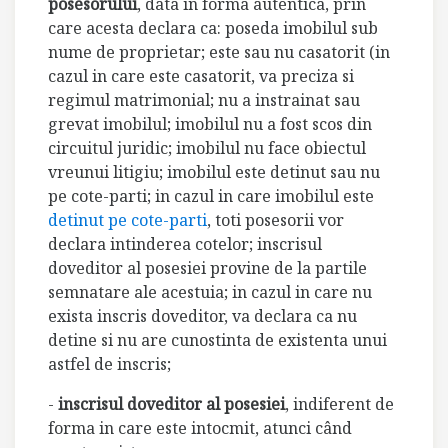
posesorului
, data in forma autentica, prin
care acesta declara ca: poseda imobilul sub
nume de proprietar; este sau nu casatorit (in
cazul in care este casatorit, va preciza si
regimul matrimonial; nu a instrainat sau
grevat imobilul; imobilul nu a fost scos din
circuitul juridic; imobilul nu face obiectul
vreunui litigiu; imobilul este detinut sau nu
pe cote-parti; in cazul in care imobilul este
detinut pe cote-parti
, toti posesorii vor
declara intinderea cotelor; inscrisul
doveditor al posesiei provine de la partile
semnatare ale acestuia; in cazul in care nu
exista inscris doveditor, va declara ca nu
detine si nu are cunostinta de existenta unui
astfel de inscris;
-
inscrisul doveditor al posesiei
, indiferent de
forma in care este intocmit, atunci când