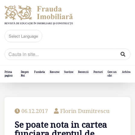
Prima
Despre
Fundatia
Resurse
Sustine
Recenzii
Ponturi
Cere un
Arhiva
pagină
Noi
sfat
06.12.2017
Florin Dumitrescu
Se poate nota in cartea
funciara dreptul de