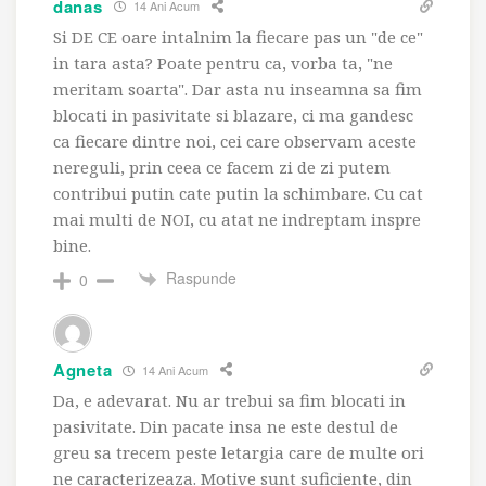
danas
14 Ani Acum
Si DE CE oare intalnim la fiecare pas un "de ce"
in tara asta? Poate pentru ca, vorba ta, "ne
meritam soarta". Dar asta nu inseamna sa fim
blocati in pasivitate si blazare, ci ma gandesc
ca fiecare dintre noi, cei care observam aceste
nereguli, prin ceea ce facem zi de zi putem
contribui putin cate putin la schimbare. Cu cat
mai multi de NOI, cu atat ne indreptam inspre
bine.
Raspunde
0
Agneta
14 Ani Acum
Da, e adevarat. Nu ar trebui sa fim blocati in
pasivitate. Din pacate insa ne este destul de
greu sa trecem peste letargia care de multe ori
ne caracterizeaza. Motive sunt suficiente, din