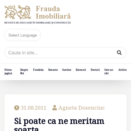
Prima
Despre
Fundatia
Resurse
Sustine
Recenzii
Ponturi
Cere un
Arhiva
pagină
Noi
sfat
31.08.2011
Agneta Dosenciuc
Si poate ca ne meritam
soarta...