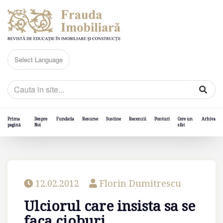
Prima
Despre
Fundatia
Resurse
Sustine
Recenzii
Ponturi
Cere un
Arhiva
pagină
Noi
sfat
12.02.2012
Florin Dumitrescu
Ulciorul care insista sa se
faca cioburi