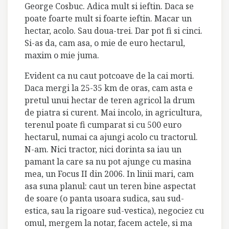
George Cosbuc. Adica mult si ieftin. Daca se
poate foarte mult si foarte ieftin. Macar un
hectar, acolo. Sau doua-trei. Dar pot fi si cinci.
Si-as da, cam asa, o mie de euro hectarul,
maxim o mie juma.
Evident ca nu caut potcoave de la cai morti.
Daca mergi la 25-35 km de oras, cam asta e
pretul unui hectar de teren agricol la drum
de piatra si curent. Mai incolo, in agricultura,
terenul poate fi cumparat si cu 500 euro
hectarul, numai ca ajungi acolo cu tractorul.
N-am. Nici tractor, nici dorinta sa iau un
pamant la care sa nu pot ajunge cu masina
mea, un Focus II din 2006. In linii mari, cam
asa suna planul: caut un teren bine aspectat
de soare (o panta usoara sudica, sau sud-
estica, sau la rigoare sud-vestica), negociez cu
omul, mergem la notar, facem actele, si ma