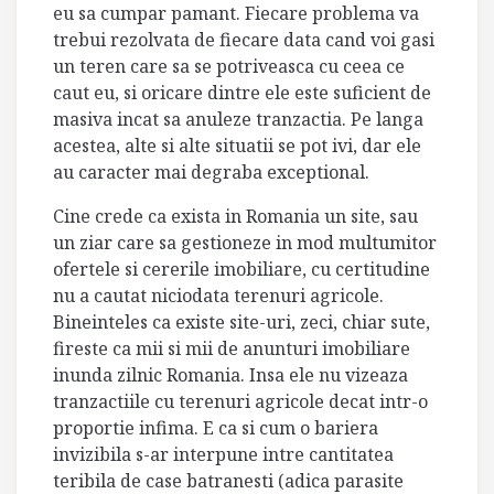
eu sa cumpar pamant. Fiecare problema va
trebui rezolvata de fiecare data cand voi gasi
un teren care sa se potriveasca cu ceea ce
caut eu, si oricare dintre ele este suficient de
masiva incat sa anuleze tranzactia. Pe langa
acestea, alte si alte situatii se pot ivi, dar ele
au caracter mai degraba exceptional.
Cine crede ca exista in Romania un site, sau
un ziar care sa gestioneze in mod multumitor
ofertele si cererile imobiliare, cu certitudine
nu a cautat niciodata terenuri agricole.
Bineinteles ca existe site-uri, zeci, chiar sute,
fireste ca mii si mii de anunturi imobiliare
inunda zilnic Romania. Insa ele nu vizeaza
tranzactiile cu terenuri agricole decat intr-o
proportie infima. E ca si cum o bariera
invizibila s-ar interpune intre cantitatea
teribila de case batranesti (adica parasite