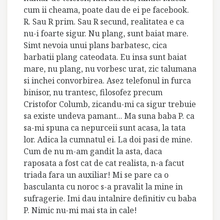
cum ii cheama, poate dau de ei pe facebook.
R. Sau R prim. Sau R secund, realitatea e ca
nu-i foarte sigur. Nu plang, sunt baiat mare.
Simt nevoia unui plans barbatesc, cica
barbatii plang cateodata. Eu insa sunt baiat
mare, nu plang, nu vorbesc urat, zic talumana
si inchei convorbirea. Asez telefonul in furca
binisor, nu trantesc, filosofez precum
Cristofor Columb, zicandu-mi ca sigur trebuie
sa existe undeva pamant... Ma suna baba P. ca
sa-mi spuna ca nepurceii sunt acasa, la tata
lor. Adica la cumnatul ei. La doi pasi de mine.
Cum de nu m-am gandit la asta, daca
raposata a fost cat de cat realista, n-a facut
triada fara un auxiliar! Mi se pare ca o
basculanta cu noroc s-a pravalit la mine in
sufragerie. Imi dau intalnire definitiv cu baba
P. Nimic nu-mi mai sta in cale!