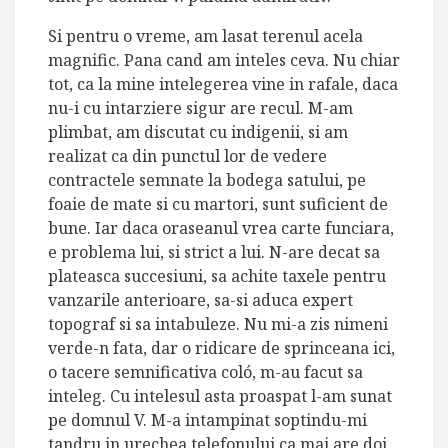
Si pentru o vreme, am lasat terenul acela
magnific. Pana cand am inteles ceva. Nu chiar
tot, ca la mine intelegerea vine in rafale, daca
nu-i cu intarziere sigur are recul. M-am
plimbat, am discutat cu indigenii, si am
realizat ca din punctul lor de vedere
contractele semnate la bodega satului, pe
foaie de mate si cu martori, sunt suficient de
bune. Iar daca oraseanul vrea carte funciara,
e problema lui, si strict a lui. N-are decat sa
plateasca succesiuni, sa achite taxele pentru
vanzarile anterioare, sa-si aduca expert
topograf si sa intabuleze. Nu mi-a zis nimeni
verde-n fata, dar o ridicare de sprinceana ici,
o tacere semnificativa coló, m-au facut sa
inteleg. Cu intelesul asta proaspat l-am sunat
pe domnul V. M-a intampinat soptindu-mi
tandru in urechea telefonului ca mai are doi