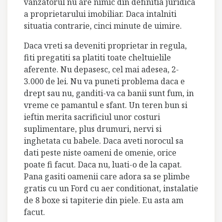
vanzatorul nu are nimic din definitia juridica
a proprietarului imobiliar. Daca intalniti
situatia contrarie, cinci minute de uimire.
Daca vreti sa deveniti proprietar in regula,
fiti pregatiti sa platiti toate cheltuielile
aferente. Nu depasesc, cel mai adesea, 2-
3.000 de lei. Nu va puneti problema daca e
drept sau nu, ganditi-va ca banii sunt fum, in
vreme ce pamantul e sfant. Un teren bun si
ieftin merita sacrificiul unor costuri
suplimentare, plus drumuri, nervi si
inghetata cu babele. Daca aveti norocul sa
dati peste niste oameni de omenie, orice
poate fi facut. Daca nu, luati-o de la capat.
Pana gasiti oamenii care adora sa se plimbe
gratis cu un Ford cu aer conditionat, instalatie
de 8 boxe si tapiterie din piele. Eu asta am
facut.