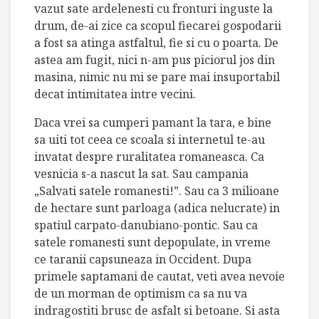
vazut sate ardelenesti cu fronturi inguste la
drum, de-ai zice ca scopul fiecarei gospodarii
a fost sa atinga astfaltul, fie si cu o poarta. De
astea am fugit, nici n-am pus piciorul jos din
masina, nimic nu mi se pare mai insuportabil
decat intimitatea intre vecini.
Daca vrei sa cumperi pamant la tara, e bine
sa uiti tot ceea ce scoala si internetul te-au
invatat despre ruralitatea romaneasca. Ca
vesnicia s-a nascut la sat. Sau campania
„Salvati satele romanesti!”. Sau ca 3 milioane
de hectare sunt parloaga (adica nelucrate) in
spatiul carpato-danubiano-pontic. Sau ca
satele romanesti sunt depopulate, in vreme
ce taranii capsuneaza in Occident. Dupa
primele saptamani de cautat, veti avea nevoie
de un morman de optimism ca sa nu va
indragostiti brusc de asfalt si betoane. Si asta