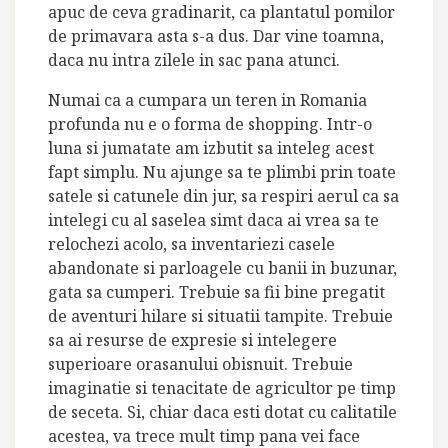
apuc de ceva gradinarit, ca plantatul pomilor
de primavara asta s-a dus. Dar vine toamna,
daca nu intra zilele in sac pana atunci.
Numai ca a cumpara un teren in Romania
profunda nu e o forma de shopping. Intr-o
luna si jumatate am izbutit sa inteleg acest
fapt simplu. Nu ajunge sa te plimbi prin toate
satele si catunele din jur, sa respiri aerul ca sa
intelegi cu al saselea simt daca ai vrea sa te
relochezi acolo, sa inventariezi casele
abandonate si parloagele cu banii in buzunar,
gata sa cumperi. Trebuie sa fii bine pregatit
de aventuri hilare si situatii tampite. Trebuie
sa ai resurse de expresie si intelegere
superioare orasanului obisnuit. Trebuie
imaginatie si tenacitate de agricultor pe timp
de seceta. Si, chiar daca esti dotat cu calitatile
acestea, va trece mult timp pana vei face