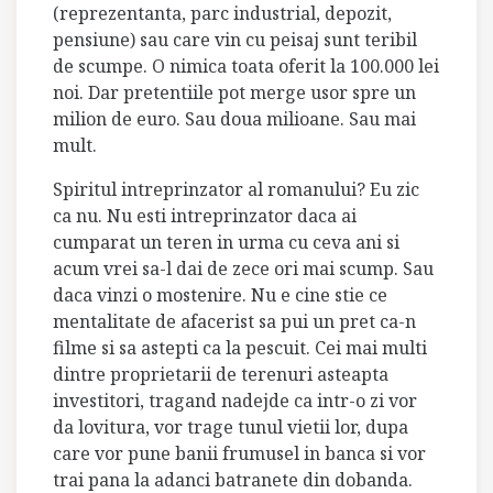
(reprezentanta, parc industrial, depozit,
pensiune) sau care vin cu peisaj sunt teribil
de scumpe. O nimica toata oferit la 100.000 lei
noi. Dar pretentiile pot merge usor spre un
milion de euro. Sau doua milioane. Sau mai
mult.
Spiritul intreprinzator al romanului? Eu zic
ca nu. Nu esti intreprinzator daca ai
cumparat un teren in urma cu ceva ani si
acum vrei sa-l dai de zece ori mai scump. Sau
daca vinzi o mostenire. Nu e cine stie ce
mentalitate de afacerist sa pui un pret ca-n
filme si sa astepti ca la pescuit. Cei mai multi
dintre proprietarii de terenuri asteapta
investitori, tragand nadejde ca intr-o zi vor
da lovitura, vor trage tunul vietii lor, dupa
care vor pune banii frumusel in banca si vor
trai pana la adanci batranete din dobanda.