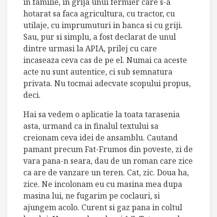
in familie, in grija unui fermier care s-a
hotarat sa faca agricultura, cu tractor, cu
utilaje, cu imprumuturi in banca si cu griji.
Sau, pur si simplu, a fost declarat de unul
dintre urmasi la APIA, prilej cu care
incaseaza ceva cas de pe el. Numai ca aceste
acte nu sunt autentice, ci sub semnatura
privata. Nu tocmai adecvate scopului propus,
deci.
Hai sa vedem o aplicatie la toata tarasenia
asta, urmand ca in finalul textului sa
creionam ceva idei de ansamblu. Cautand
pamant precum Fat-Frumos din poveste, zi de
vara pana-n seara, dau de un roman care zice
ca are de vanzare un teren. Cat, zic. Doua ha,
zice. Ne incolonam eu cu masina mea dupa
masina lui, ne fugarim pe coclauri, si
ajungem acolo. Curent si gaz pana in coltul