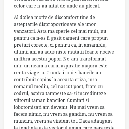
celor care n-au uitat de unde au plecat.
Al doilea motiv de discomfort tine de
asteptarile disproportionate ale unor
vanzatori. Asta ma sperie cel mai mult, nu
pentru ca n-as fi gasit oameni care propun
preturi corecte, ci pentru ca, in ansamblu,
ultimii ani au adus niste mutatii foarte nocive
in fibra acestui popor. Ne-am transformat
intr-un neam a carui aspiratie majora este
renta viagera. Crunta ironie: bancile au
contribuit copios la aceasta criza, insa
romanul mediu, cel nascut poet, frate cu
codrul, aspira tampeste sa-si incredinteze
viitorul taman bancilor. Cuminti si
lobotomizati am devenit. Nu mai vrem sa
facem nimic, nu vrem sa gandim, nu vrem sa
muncim, vrem sa vindem tot. Daca adaugam
la tendinta asta vectorul uman care paraseste