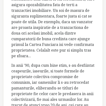
asigura opozabilitatea fata de terti a
tranzactiei imobiliare. Un soi de masura de
siguranta suplimentara, foarte justa si cat se
poate de utila. De exemplu, daca un vanzator
are proasta inspiratie de a tranzactiona de
doua ori acelasi imobil, acela dintre
cumparatorii de buna credinta care ajunge
primul la Cartea Funciara isi vede confirmata
proprietatea. Celalalt este pur si simplu tras
pe sfoara...
In anii '90, dupa cum bine stim, s-au desfiintat
ceapeurile, iaseurile, si toate formele de
proprietate colectiva compromise de
comunism, iar oamenilor li s-au retrocedat
pamanturile, eliberandu-se titluri de
proprietate fie celor care le predasera in anii
colectivizarii, fie mai ales urmasilor lor. Au
trecut de atunci vreo 20 de ani, cei care au