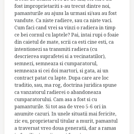
fost improprietariti s-au trecut dintre noi,
pamanturile au ajuns la urmasi si/sau au fost
vandute. Ca niste radiere, sau ca niste vaci.
Cum faci cand vrei sa vinzi o radiera in timp
ce bei cornul cu laptele? Pai, intai rupi o foaie
din caietul de mate, scrii ca esti cine esti, ca
intentionezi sa transmiti radiera (cu
descrierea suprafetei si a vecinatatilor),
semnezi, semneaza si cumparatorul,
semneaza si cei doi martori, si gata, ai un
contract patat cu lapte. Dupa care are loc
traditio, sau, ma rog, doctrina juridica spune
ca vanzatorul radierei o abandoneaza
cumparatorului. Cam asa a fost si cu
pamanturile. Si tot asa de vreo 5-6 ori in
anumite cazuri. In unele situatii mai fericite,
zic eu, proprietarul titular a murit, pamantul
a traversat vreo doua generatii, dar a ramas