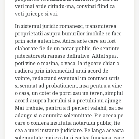
veti mai arde citindu-ma, convinsi fiind ca
veti pricepe si voi.
In sistemul juridic romanesc, transmiterea
proprietatii asupra bunurilor imobile se face
prin acte autentice. Adica acte care au fost
elaborate fie de un notar public, fie sentinte
judecatoresti ramase definitive. Altfel spus,
poti vine o masina, o vaca, la rigoare chiar o
radiera prin intermediul unui acord de
vointe, redactand eventual un contract scris
si semnat ad probationem, insa pentru a vine
o casa, un cotet de porci sau un teren, simplul
acord asupra lucrului si a pretului nu ajunge.
Mai trebuie, pentru a fi perfect valabil, sa i se
adauge si o anumita solemnitate. Fie aceea pe
care o confera institutia notarului public, fie
cea a unei instante judiciare. Pe langa aceasta
solemnitate mai exista si cartea funciara, care