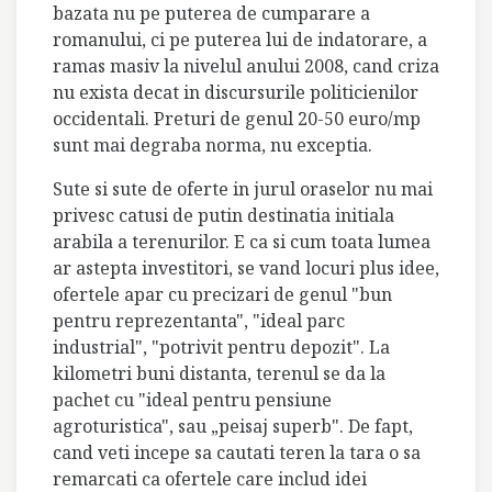
bazata nu pe puterea de cumparare a
romanului, ci pe puterea lui de indatorare, a
ramas masiv la nivelul anului 2008, cand criza
nu exista decat in discursurile politicienilor
occidentali. Preturi de genul 20-50 euro/mp
sunt mai degraba norma, nu exceptia.
Sute si sute de oferte in jurul oraselor nu mai
privesc catusi de putin destinatia initiala
arabila a terenurilor. E ca si cum toata lumea
ar astepta investitori, se vand locuri plus idee,
ofertele apar cu precizari de genul "bun
pentru reprezentanta", "ideal parc
industrial", "potrivit pentru depozit". La
kilometri buni distanta, terenul se da la
pachet cu "ideal pentru pensiune
agroturistica", sau „peisaj superb". De fapt,
cand veti incepe sa cautati teren la tara o sa
remarcati ca ofertele care includ idei