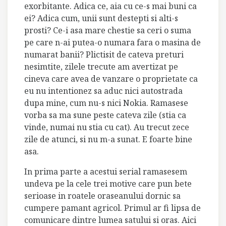
exorbitante. Adica ce, aia cu ce-s mai buni ca
ei? Adica cum, unii sunt destepti si alti-s
prosti? Ce-i asa mare chestie sa ceri o suma
pe care n-ai putea-o numara fara o masina de
numarat banii? Plictisit de cateva preturi
nesimtite, zilele trecute am avertizat pe
cineva care avea de vanzare o proprietate ca
eu nu intentionez sa aduc nici autostrada
dupa mine, cum nu-s nici Nokia. Ramasese
vorba sa ma sune peste cateva zile (stia ca
vinde, numai nu stia cu cat). Au trecut zece
zile de atunci, si nu m-a sunat. E foarte bine
asa.
In prima parte a acestui serial ramasesem
undeva pe la cele trei motive care pun bete
serioase in roatele oraseanului dornic sa
cumpere pamant agricol. Primul ar fi lipsa de
comunicare dintre lumea satului si oras. Aici