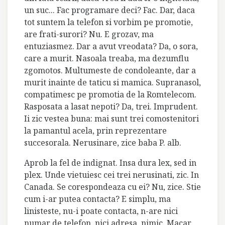
un suc... Fac programare deci? Fac. Dar, daca
tot suntem la telefon si vorbim pe promotie,
are frati-surori? Nu. E grozav, ma
entuziasmez. Dar a avut vreodata? Da, o sora,
care a murit. Nasoala treaba, ma dezumflu
zgomotos. Multumeste de condoleante, dar a
murit inainte de taticu si mamica. Supranasol,
compatimesc pe promotia de la Romtelecom.
Rasposata a lasat nepoti? Da, trei. Imprudent.
Ii zic vestea buna: mai sunt trei comostenitori
la pamantul acela, prin reprezentare
succesorala. Nerusinare, zice baba P. alb.
Aprob la fel de indignat. Insa dura lex, sed in
plex. Unde vietuiesc cei trei nerusinati, zic. In
Canada. Se corespondeaza cu ei? Nu, zice. Stie
cum i-ar putea contacta? E simplu, ma
linisteste, nu-i poate contacta, n-are nici
numar de telefon, nici adresa, nimic. Macar