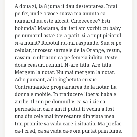
A doua zi, la 8 juma ii dau desteptarea. Intai
pe fix, unde o voce suava ma anunta ca
numarul nu este alocat. Cineeeeeee? Esti
bolunda? Madama, da’ ieri am vorbit cu baby
pe numarul asta? Ce-a patit, si-a rupt piciorul
si-a murit? Robotul nu-mi raspunde. Sun si pe
celular, inrosesc sarmele de la Orange, resun,
rassun, o ultrasun ca pe femeia iubita. Peste
doua ceasuri renunt. N-are titlu. Are titlu.
Mergem la notar. Nu mai mergem la notar.
Adio pamant, adio inghetata cu suc.
Contramandez programarea de la notar. La
donna e mobile. In traducere libera: baba e
zurlie. Il sun pe domnul V. ca sa-i zic ca
perioada in care am fi putut fi vecini a fost
una din cele mai interesante din viata mea.
Imi promite sa vada care-i situatia. Ma prefac
ca-l cred, ca sa vada ca-s om purtat prin lume.