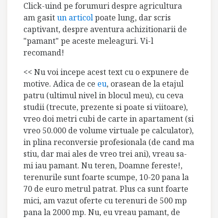
Click-uind pe forumuri despre agricultura
am gasit
un articol
poate lung, dar scris
captivant, despre aventura achizitionarii de
"pamant" pe aceste meleaguri. Vi-l
recomand!
<< Nu voi incepe acest text cu o expunere de
motive. Adica de ce
eu
, orasean de la etajul
patru (ultimul nivel in blocul meu), cu ceva
studii (trecute, prezente si poate si viitoare),
vreo doi metri cubi de carte in apartament (si
vreo 50.000 de volume virtuale pe calculator),
in plina reconversie profesionala (de cand ma
stiu, dar mai ales de vreo trei ani), vreau sa-
mi iau pamant. Nu teren, Doamne fereste!,
terenurile sunt foarte scumpe, 10-20 pana la
70 de euro metrul patrat. Plus ca sunt foarte
mici, am vazut oferte cu terenuri de 500 mp
pana la 2000 mp. Nu, eu vreau pamant, de