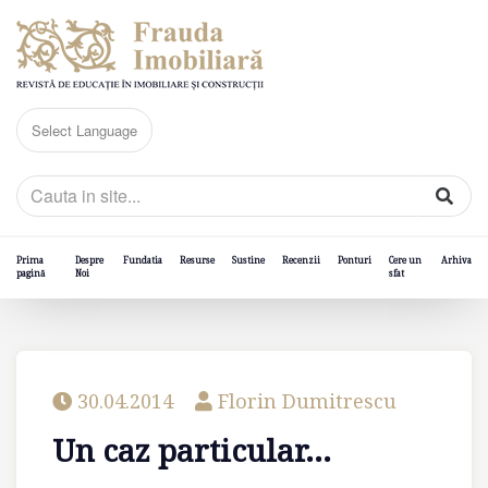
Prima
Despre
Fundatia
Resurse
Sustine
Recenzii
Ponturi
Cere un
Arhiva
pagină
Noi
sfat
30.04.2014
Florin Dumitrescu
Un caz particular...