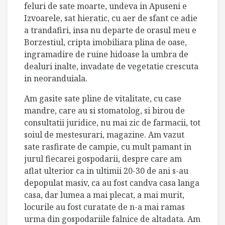
feluri de sate moarte, undeva in Apuseni e
Izvoarele, sat hieratic, cu aer de sfant ce adie
a trandafiri, insa nu departe de orasul meu e
Borzestiul, cripta imobiliara plina de oase,
ingramadire de ruine hidoase la umbra de
dealuri inalte, invadate de vegetatie crescuta
in neoranduiala.
Am gasite sate pline de vitalitate, cu case
mandre, care au si stomatolog, si birou de
consultatii juridice, nu mai zic de farmacii, tot
soiul de mestesurari, magazine. Am vazut
sate rasfirate de campie, cu mult pamant in
jurul fiecarei gospodarii, despre care am
aflat ulterior ca in ultimii 20-30 de ani s-au
depopulat masiv, ca au fost candva casa langa
casa, dar lumea a mai plecat, a mai murit,
locurile au fost curatate de n-a mai ramas
urma din gospodariile falnice de altadata. Am