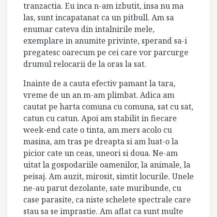
tranzactia. Eu inca n-am izbutit, insa nu ma
las, sunt incapatanat ca un pitbull. Am sa
enumar cateva din intalnirile mele,
exemplare in anumite privinte, sperand sa-i
pregatesc oarecum pe cei care vor parcurge
drumul relocarii de la oras la sat.
Inainte de a cauta efectiv pamant la tara,
vreme de un an m-am plimbat. Adica am
cautat pe harta comuna cu comuna, sat cu sat,
catun cu catun. Apoi am stabilit in fiecare
week-end cate o tinta, am mers acolo cu
masina, am tras pe dreapta si am luat-o la
picior cate un ceas, uneori si doua. Ne-am
uitat la gospodariile oamenilor, la animale, la
peisaj. Am auzit, mirosit, simtit locurile. Unele
ne-au parut dezolante, sate muribunde, cu
case parasite, ca niste schelete spectrale care
stau sa se imprastie. Am aflat ca sunt multe