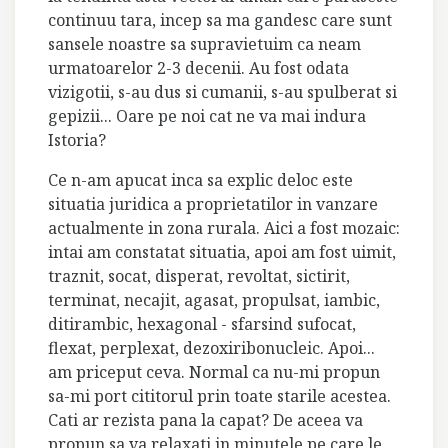
continuu tara, incep sa ma gandesc care sunt
sansele noastre sa supravietuim ca neam
urmatoarelor 2-3 decenii. Au fost odata
vizigotii, s-au dus si cumanii, s-au spulberat si
gepizii... Oare pe noi cat ne va mai indura
Istoria?
Ce n-am apucat inca sa explic deloc este
situatia juridica a proprietatilor in vanzare
actualmente in zona rurala. Aici a fost mozaic:
intai am constatat situatia, apoi am fost uimit,
traznit, socat, disperat, revoltat, sictirit,
terminat, necajit, agasat, propulsat, iambic,
ditirambic, hexagonal - sfarsind sufocat,
flexat, perplexat, dezoxiribonucleic. Apoi...
am priceput ceva. Normal ca nu-mi propun
sa-mi port cititorul prin toate starile acestea.
Cati ar rezista pana la capat? De aceea va
propun sa va relaxati in minutele pe care le