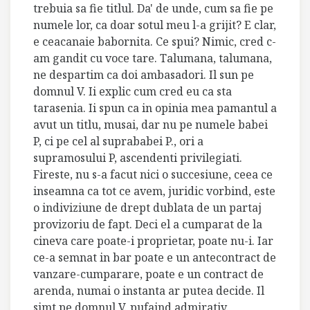
trebuia sa fie titlul. Da' de unde, cum sa fie pe
numele lor, ca doar sotul meu l-a grijit? E clar,
e ceacanaie babornita. Ce spui? Nimic, cred c-
am gandit cu voce tare. Talumana, talumana,
ne despartim ca doi ambasadori. Il sun pe
domnul V. Ii explic cum cred eu ca sta
tarasenia. Ii spun ca in opinia mea pamantul a
avut un titlu, musai, dar nu pe numele babei
P, ci pe cel al suprababei P., ori a
supramosului P, ascendenti privilegiati.
Fireste, nu s-a facut nici o succesiune, ceea ce
inseamna ca tot ce avem, juridic vorbind, este
o indiviziune de drept dublata de un partaj
provizoriu de fapt. Deci el a cumparat de la
cineva care poate-i proprietar, poate nu-i. Iar
ce-a semnat in bar poate e un antecontract de
vanzare-cumparare, poate e un contract de
arenda, numai o instanta ar putea decide. Il
simt pe domnul V. pufaind admirativ.