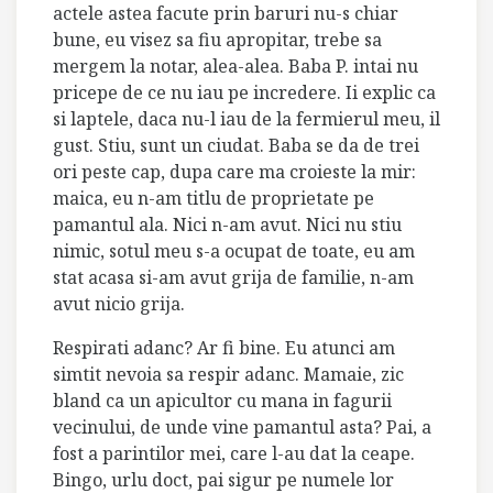
actele astea facute prin baruri nu-s chiar
bune, eu visez sa fiu apropitar, trebe sa
mergem la notar, alea-alea. Baba P. intai nu
pricepe de ce nu iau pe incredere. Ii explic ca
si laptele, daca nu-l iau de la fermierul meu, il
gust. Stiu, sunt un ciudat. Baba se da de trei
ori peste cap, dupa care ma croieste la mir:
maica, eu n-am titlu de proprietate pe
pamantul ala. Nici n-am avut. Nici nu stiu
nimic, sotul meu s-a ocupat de toate, eu am
stat acasa si-am avut grija de familie, n-am
avut nicio grija.
Respirati adanc? Ar fi bine. Eu atunci am
simtit nevoia sa respir adanc. Mamaie, zic
bland ca un apicultor cu mana in fagurii
vecinului, de unde vine pamantul asta? Pai, a
fost a parintilor mei, care l-au dat la ceape.
Bingo, urlu doct, pai sigur pe numele lor