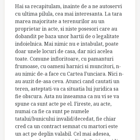
Hai sa recapitulam, inainte de a ne autoservi
cu ultima pilula, cea mai interesanta. La tara
marea majoritate a terenurilor au un
proprietar in acte, si niste posesori care au
dobandit pe baza unor hartii de o legalitate
indoielnica. Mai nimic nu e intabulat, poate
doar unele locuri de casa, dar nici acelea
toate. Comune infloritoare, cu pamanturi
frumoase, cu oameni harnici si muncitori, n-
au nimic de-a face cu Cartea Funciara. Nici n-
au auzit de-asa ceva. Atunci cand cautati un
teren, asteptati-va ca situatia lui juridica sa
fie obscura. Asta nu inseamna ca nu vi se va
spune ca sunt acte pe el. Fireste, au acte,
numai ca fie ca sunt pe numele
tatalui/bunicului invalid/decedat, fie chiar
cred ca un contract semnat cu martori este
un act pe deplin valabil. Cel mai adesea,