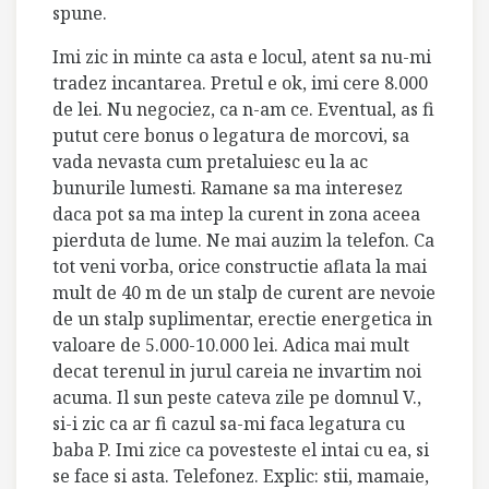
spune.
Imi zic in minte ca asta e locul, atent sa nu-mi
tradez incantarea. Pretul e ok, imi cere 8.000
de lei. Nu negociez, ca n-am ce. Eventual, as fi
putut cere bonus o legatura de morcovi, sa
vada nevasta cum pretaluiesc eu la ac
bunurile lumesti. Ramane sa ma interesez
daca pot sa ma intep la curent in zona aceea
pierduta de lume. Ne mai auzim la telefon. Ca
tot veni vorba, orice constructie aflata la mai
mult de 40 m de un stalp de curent are nevoie
de un stalp suplimentar, erectie energetica in
valoare de 5.000-10.000 lei. Adica mai mult
decat terenul in jurul careia ne invartim noi
acuma. Il sun peste cateva zile pe domnul V.,
si-i zic ca ar fi cazul sa-mi faca legatura cu
baba P. Imi zice ca povesteste el intai cu ea, si
se face si asta. Telefonez. Explic: stii, mamaie,