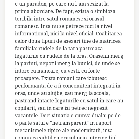
e un paradox, pe care nu l-am sesizat la
prima abordare. De fapt, exista o simbioza
teribila intre satul romanesc si orasul
romanesc. Insa nu se petrece nici la nivel
informational, nici la nivel oficial. Coabitarea
celor doua tipuri de asezari tine de matricea
familiala: rudele de la tara pastreaza
legaturile cu rudele de la oras. Orasenii merg
la parinti, nepotii merg la bunici, de unde se
intorc cu mancare, cu vesti, cu forte
proaspete. Exista romani care izbutesc
performanta de a fi concomitent integrati in
oras, unde au slujbe, sau merg la scoala,
pastrand intacte legaturile cu satul in care au
copilarit, sau in care isi petrec negresit
vacantele. Deci situatia e cumva duala: pe de
o parte satul e "netransparent" in raport
mecanismele tipice ale modernitatii, insa
comunica subtil cu orasul prin intermediul