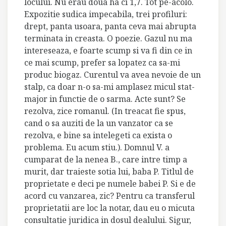
locului. Nu erau doua ha ci 1,7. Tot pe-acolo.
Expozitie sudica impecabila, trei profiluri:
drept, panta usoara, panta ceva mai abrupta
terminata in creasta. O poezie. Gazul nu ma
intereseaza, e foarte scump si va fi din ce in
ce mai scump, prefer sa lopatez ca sa-mi
produc biogaz. Curentul va avea nevoie de un
stalp, ca doar n-o sa-mi amplasez micul stat-
major in functie de o sarma. Acte sunt? Se
rezolva, zice romanul. (In treacat fie spus,
cand o sa auziti de la un vanzator ca se
rezolva, e bine sa intelegeti ca exista o
problema. Eu acum stiu.). Domnul V. a
cumparat de la nenea B., care intre timp a
murit, dar traieste sotia lui, baba P. Titlul de
proprietate e deci pe numele babei P. Si e de
acord cu vanzarea, zic? Pentru ca transferul
proprietatii are loc la notar, dau eu o micuta
consultatie juridica in dosul dealului. Sigur,