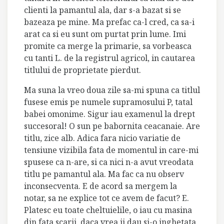
clienti la pamantul ala, dar s-a bazat si se
bazeaza pe mine. Ma prefac ca-l cred, ca sa-i
arat ca si eu sunt om purtat prin lume. Imi
promite ca merge la primarie, sa vorbeasca
cu tanti L. de la registrul agricol, in cautarea
titlului de proprietate pierdut.
Ma suna la vreo doua zile sa-mi spuna ca titlul
fusese emis pe numele supramosului P, tatal
babei omonime. Sigur iau examenul la drept
succesoral! O sun pe babornita ceacanaie. Are
titlu, zice alb. Adica fara nicio variatie de
tensiune vizibila fata de momentul in care-mi
spusese ca n-are, si ca nici n-a avut vreodata
titlu pe pamantul ala. Ma fac ca nu observ
inconsecventa. E de acord sa mergem la
notar, sa ne explice tot ce avem de facut? E.
Platesc eu toate cheltuielile, o iau cu masina
din fata scarii, daca vrea ii dau si-o inghetata,