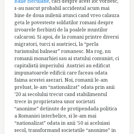
Baile Heculane
, caci despre acest loc vorbesc,
s-au nascut probabil accidental acum mai
bine de doua milenii atunci cand vreo calauza
geta le povesteste soldatilor romani despre
izvoarele fierbinti de la poalele muntilor
calcarosi. Si apoi, de la romani printre diversi
migratori, turci si austrieci, la “perla
turismului balnear” romanesc. Ma rog, nu
romanii monarhiei sau ai statului comunist, ci
capitalistii imperiului Austriei au edificat
impunatoarele edificii care faceau odata
faima acestei asezari. Noi, romanii le-am
preluat, le-am “nationalizat” odata prin anii
’20 ai secolului trecut cand stabilimentul
trece in proprietatea unor societati
“anonime” detinute de protipendada politica
a Romaniei interbelice, si le-am mai
“nationalizat” odata in anii ’50 ai aceluiasi
secol, transformand societatile “anonime” in