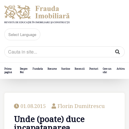
Prima
Despre
Fundatia
Resurse
Sustine
Recenzii
Ponturi
Cere un
Arhiva
pagină
Noi
sfat
01.08.2015
Florin Dumitrescu
Unde (poate) duce
incapatanarea