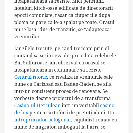
incapataneaza sa reziste. Mici pensiuni,
hoteluri kitch-oase edificate de directorasii
epocii comuniste, rasar ca ciupercile dupa
ploaia ce pare ca le-a spalat pe toate. Orasul
nu se lasa “dus”de tranzitie, se “adapteaza”
vremurilor.
Iar zilele trecute, pe cand treceam prin el
cautand sa scriu ceva despre odata celebrele
Bai Sulfuroase, am observat ca orasul se
incapataneaza in continuare sa reziste.
Centrul istoric
, ce rivaliza in vremurile sale
bune cu Carlsbad sau Baden-Baden, se afla
intr-un consistent proces de renovare. Se
vorbeste despre proiectul de a transforma
Casino-ul Herculean
intr-un veritabil
casino
de lux
pentru cartoforii de pretutindeni. Un
intreprinzator octogenar
, capitalist roman cu
nume de migrator, imbogatit la Paris, se