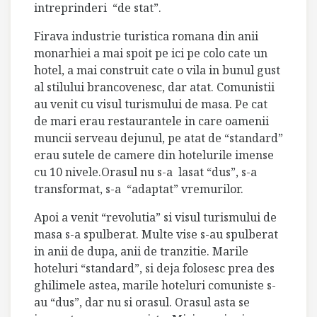
intreprinderi “de stat”.
Firava industrie turistica romana din anii
monarhiei a mai spoit pe ici pe colo cate un
hotel, a mai construit cate o vila in bunul gust
al stilului brancovenesc, dar atat. Comunistii
au venit cu visul turismului de masa. Pe cat
de mari erau restaurantele in care oamenii
muncii serveau dejunul, pe atat de “standard”
erau sutele de camere din hotelurile imense
cu 10 nivele.Orasul nu s-a lasat “dus”, s-a
transformat, s-a “adaptat” vremurilor.
Apoi a venit “revolutia” si visul turismului de
masa s-a spulberat. Multe vise s-au spulberat
in anii de dupa, anii de tranzitie. Marile
hoteluri “standard”, si deja folosesc prea des
ghilimele astea, marile hoteluri comuniste s-
au “dus”, dar nu si orasul. Orasul asta se